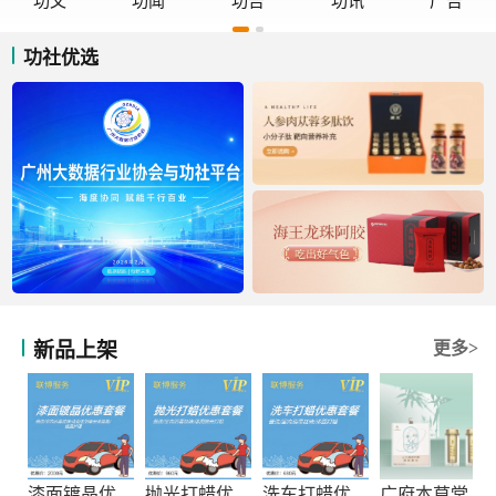
功文
功闻
功告
功讯
广告
功社优选
新品上架
更多>
漆面镀晶优惠套餐
抛光打蜡优惠套餐
洗车打蜡优惠套餐
广府本草堂元宝枫神经酸凝胶糖果