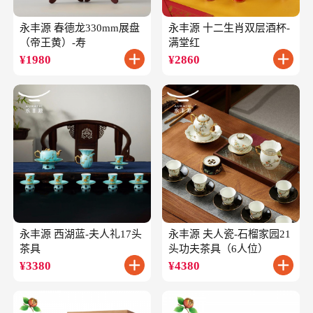
永丰源 春德龙330mm展盘
永丰源 十二生肖双层酒杯-
（帝王黄）-寿
满堂红
¥
1980
¥
2860
永丰源 西湖蓝-夫人礼17头
永丰源 夫人瓷-石榴家园21
茶具
头功夫茶具（6人位）
¥
3380
¥
4380