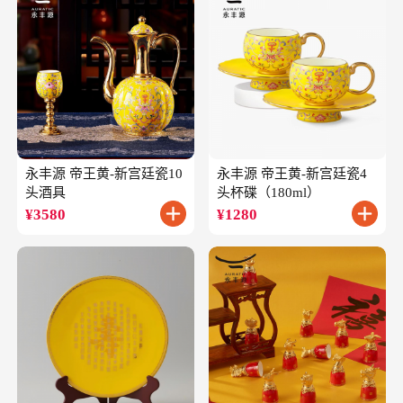
永丰源 帝王黄-新宫廷瓷10
永丰源 帝王黄-新宫廷瓷4
头酒具
头杯碟（180ml）
¥
3580
¥
1280