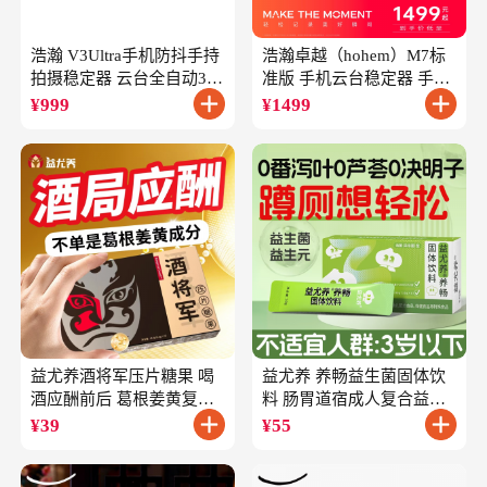
浩瀚 V3Ultra手机防抖手持
浩瀚卓越（hohem）M7标
拍摄稳定器 云台全自动360
准版 手机云台稳定器 手持
度旋转跟拍 户外直播短视
云台正交三轴防抖 直播支
¥
999
¥
1499
频vlog专用
架自拍杆vlog拍照
益尤养酒将军压片糖果 喝
益尤养 养畅益生菌固体饮
酒应酬前后 葛根姜黄复合
料 肠胃道宿成人复合益生
成分
元
¥
39
¥
55