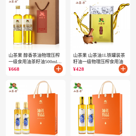
山茶果 醇香茶油物理压榨
山茶果 山茶油1L铁罐装茶
一级食用油茶籽油500ml*2
籽油一级物理压榨食用油
礼盒
¥
668
¥
428