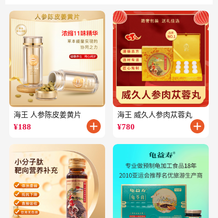
海王 人参陈皮姜黄片
海王 威久人参肉苁蓉丸
¥
188
¥
780