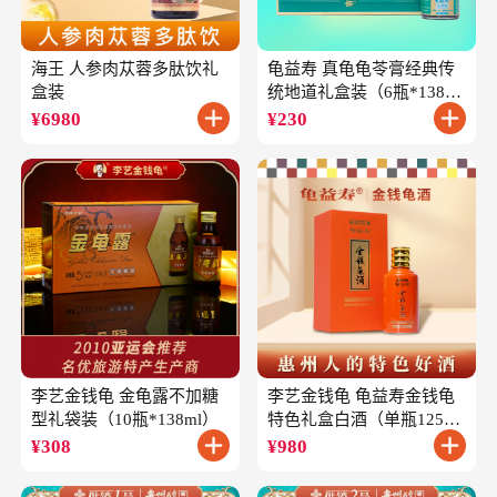
海王 人参肉苁蓉多肽饮礼
龟益寿 真龟龟苓膏经典传
盒装
统地道礼盒装（6瓶*138
克）
¥
6980
¥
230
李艺金钱龟 金龟露不加糖
李艺金钱龟 龟益寿金钱龟
型礼袋装（10瓶*138ml）
特色礼盒白酒（单瓶125ml
礼盒装）
¥
308
¥
980