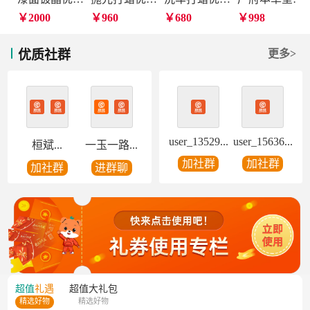
￥2000
￥960
￥680
￥998
优质社群
更多>
user_13529...
user_15636...
桓斌...
一玉一路...
加社群
加社群
加社群
进群聊
超值
礼遇
超值
大礼包
精选好物
精选好物