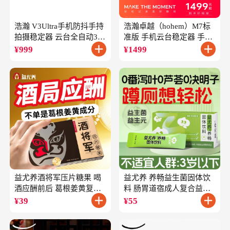
浩瀚 V3Ultra手机防抖手持
浩瀚卓越（hohem）M7标
拍摄稳定器 云台全自动360
准版 手机云台稳定器 手持
度旋转跟拍 户外直播短视
云台正交三轴防抖 直播支
¥
999
¥
1499
频vlog专用
架自拍杆vlog拍照
益尤养酒将军压片糖果 喝
益尤养 养畅益生菌固体饮
酒应酬前后 葛根姜黄复合
料 肠胃道宿成人复合益生
成分
元
¥
39
¥
55