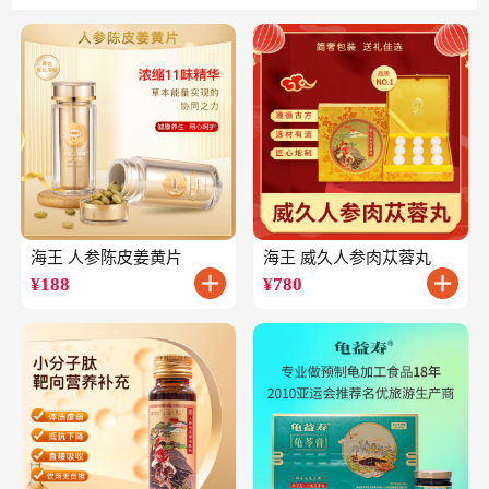
海王 人参陈皮姜黄片
海王 威久人参肉苁蓉丸
¥
188
¥
780