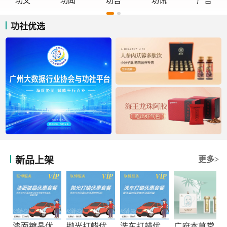
功文
功闻
功告
功讯
广告
功社优选
新品上架
更多>
漆面镀晶优惠套餐
抛光打蜡优惠套餐
洗车打蜡优惠套餐
广府本草堂元宝枫神经酸凝胶糖果