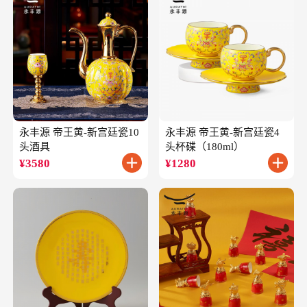
永丰源 帝王黄-新宫廷瓷10
永丰源 帝王黄-新宫廷瓷4
头酒具
头杯碟（180ml）
¥
3580
¥
1280