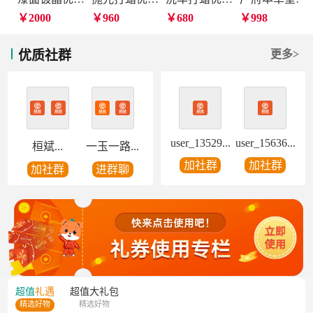
￥2000
￥960
￥680
￥998
优质社群
更多>
user_13529...
user_15636...
桓斌...
一玉一路...
加社群
加社群
加社群
进群聊
超值
礼遇
超值
大礼包
精选好物
精选好物