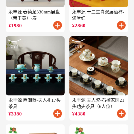
永丰源 春德龙330mm展盘
永丰源 十二生肖双层酒杯-
（帝王黄）-寿
满堂红
¥
1980
¥
2860
永丰源 西湖蓝-夫人礼17头
永丰源 夫人瓷-石榴家园21
茶具
头功夫茶具（6人位）
¥
3380
¥
4380