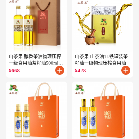
山茶果 醇香茶油物理压榨
山茶果 山茶油1L铁罐装茶
一级食用油茶籽油500ml*2
籽油一级物理压榨食用油
礼盒
¥
668
¥
428