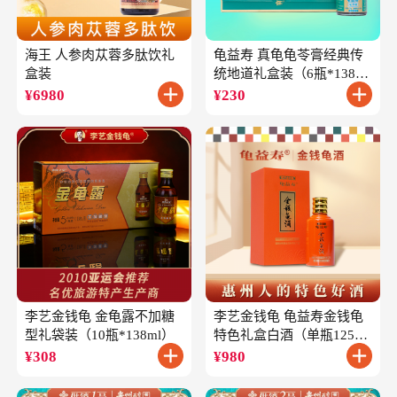
海王 人参肉苁蓉多肽饮礼
龟益寿 真龟龟苓膏经典传
盒装
统地道礼盒装（6瓶*138
克）
¥
6980
¥
230
李艺金钱龟 金龟露不加糖
李艺金钱龟 龟益寿金钱龟
型礼袋装（10瓶*138ml）
特色礼盒白酒（单瓶125ml
礼盒装）
¥
308
¥
980