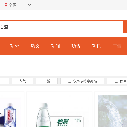
全国
功分
功文
功闻
功告
功讯
广告
人气
上新
仅显示特惠商品
仅显