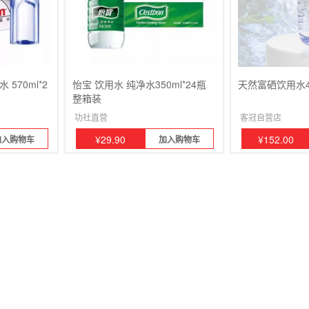
570ml*2
怡宝 饮用水 纯净水350ml*24瓶
天然富硒饮用水4
整箱装
功社直营
客冠自营店
¥
29.90
¥
152.00
加入购物车
加入购物车