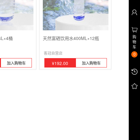
购
L×4桶
天然富硒饮用水400ML×12瓶
物
车
客冠自营店
0
¥
192.00
加入购物车
加入购物车