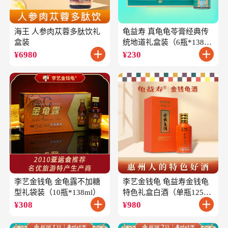
海王 人参肉苁蓉多肽饮礼
龟益寿 真龟龟苓膏经典传
盒装
统地道礼盒装（6瓶*138
克）
¥
6980
¥
230
李艺金钱龟 金龟露不加糖
李艺金钱龟 龟益寿金钱龟
型礼袋装（10瓶*138ml）
特色礼盒白酒（单瓶125ml
礼盒装）
¥
308
¥
980