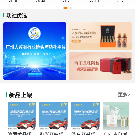
功文
功闻
功告
功讯
广告
功社优选
新品上架
更多>
漆面镀晶优惠套餐
抛光打蜡优惠套餐
洗车打蜡优惠套餐
广府本草堂元宝枫神经酸凝胶糖果