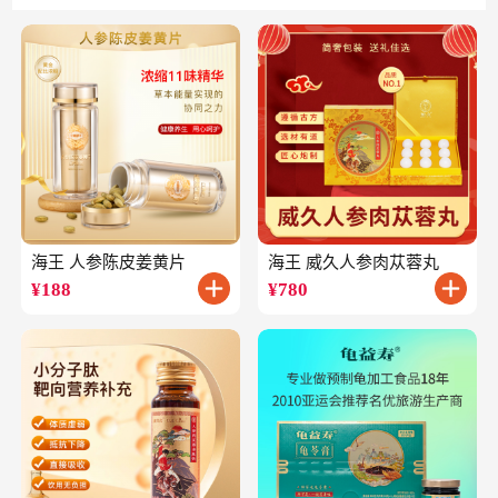
海王 人参陈皮姜黄片
海王 威久人参肉苁蓉丸
¥
188
¥
780