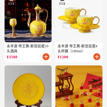
永丰源 帝王黄-新宫廷瓷10
永丰源 帝王黄-新宫廷瓷4
头酒具
头杯碟（180ml）
¥
3580
¥
1280