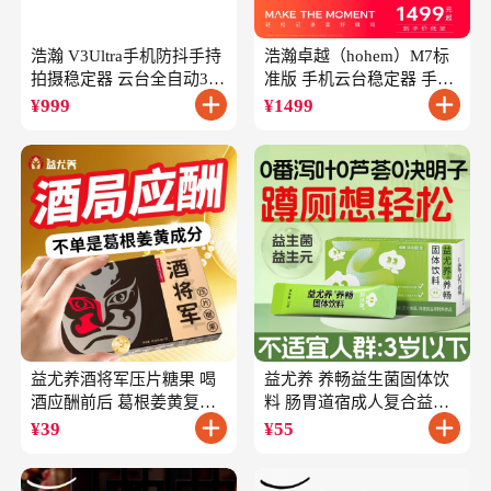
浩瀚 V3Ultra手机防抖手持
浩瀚卓越（hohem）M7标
拍摄稳定器 云台全自动360
准版 手机云台稳定器 手持
度旋转跟拍 户外直播短视
云台正交三轴防抖 直播支
¥
999
¥
1499
频vlog专用
架自拍杆vlog拍照
益尤养酒将军压片糖果 喝
益尤养 养畅益生菌固体饮
酒应酬前后 葛根姜黄复合
料 肠胃道宿成人复合益生
成分
元
¥
39
¥
55