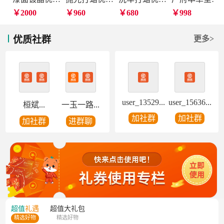
￥2000
￥960
￥680
￥998
优质社群
更多>
user_13529...
user_15636...
桓斌...
一玉一路...
加社群
加社群
加社群
进群聊
超值
礼遇
超值
大礼包
精选好物
精选好物