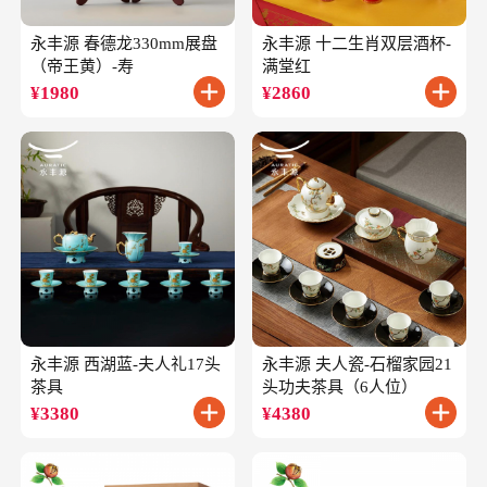
永丰源 春德龙330mm展盘
永丰源 十二生肖双层酒杯-
（帝王黄）-寿
满堂红
¥
1980
¥
2860
永丰源 西湖蓝-夫人礼17头
永丰源 夫人瓷-石榴家园21
茶具
头功夫茶具（6人位）
¥
3380
¥
4380