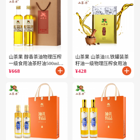
山茶果 醇香茶油物理压榨
山茶果 山茶油1L铁罐装茶
一级食用油茶籽油500ml*2
籽油一级物理压榨食用油
礼盒
¥
668
¥
428