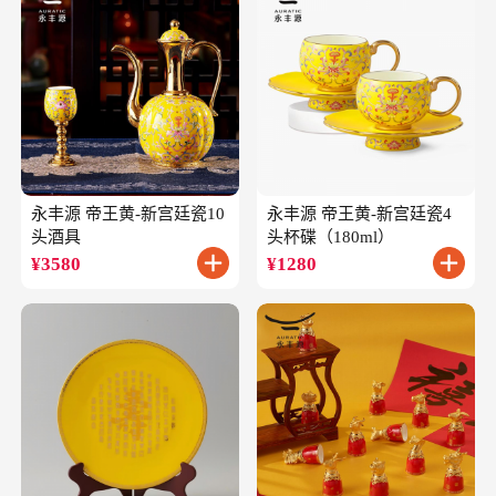
永丰源 帝王黄-新宫廷瓷10
永丰源 帝王黄-新宫廷瓷4
头酒具
头杯碟（180ml）
¥
3580
¥
1280