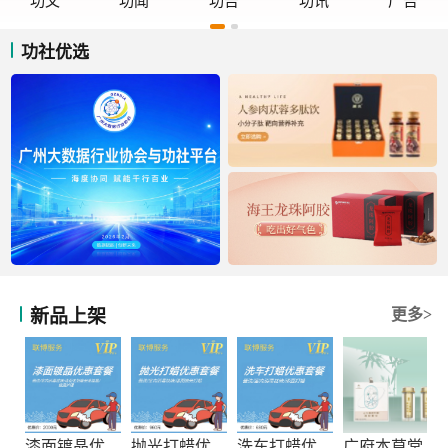
功文
功闻
功告
功讯
广告
功社优选
新品上架
更多>
漆面镀晶优惠套餐
抛光打蜡优惠套餐
洗车打蜡优惠套餐
广府本草堂元宝枫神经酸凝胶糖果