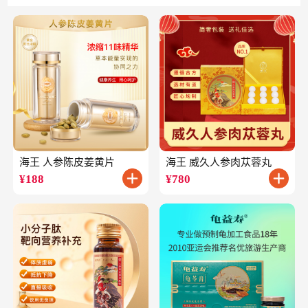
海王 人参陈皮姜黄片
海王 威久人参肉苁蓉丸
¥
188
¥
780