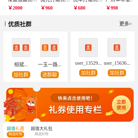
￥2000
￥960
￥680
￥998
优质社群
更多>
user_13529...
user_15636...
桓斌...
一玉一路...
加社群
加社群
加社群
进群聊
超值
礼遇
超值
大礼包
精选好物
精选好物