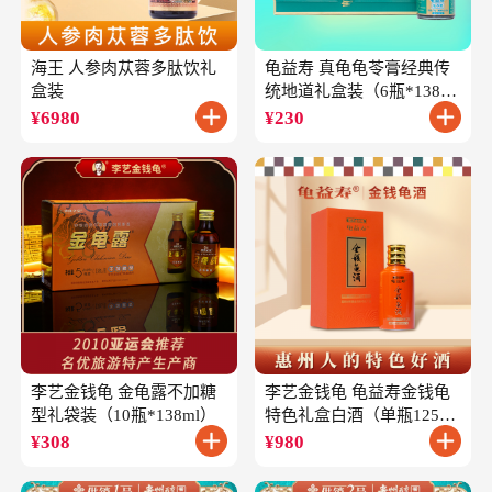
海王 人参肉苁蓉多肽饮礼
龟益寿 真龟龟苓膏经典传
盒装
统地道礼盒装（6瓶*138
克）
¥
6980
¥
230
李艺金钱龟 金龟露不加糖
李艺金钱龟 龟益寿金钱龟
型礼袋装（10瓶*138ml）
特色礼盒白酒（单瓶125ml
礼盒装）
¥
308
¥
980