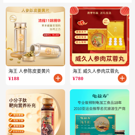
海王 人参陈皮姜黄片
海王 威久人参肉苁蓉丸
¥
188
¥
780