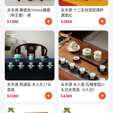
永丰源 春德龙330mm展盘
永丰源 十二生肖双层酒杯-
（帝王黄）-寿
满堂红
¥
1980
¥
2860
永丰源 西湖蓝-夫人礼17头
永丰源 夫人瓷-石榴家园21
茶具
头功夫茶具（6人位）
¥
3380
¥
4380