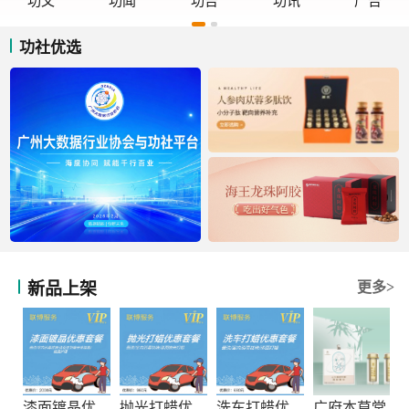
功文
功闻
功告
功讯
广告
功社优选
新品上架
更多>
漆面镀晶优惠套餐
抛光打蜡优惠套餐
洗车打蜡优惠套餐
广府本草堂元宝枫神经酸凝胶糖果