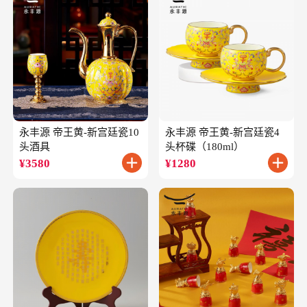
永丰源 帝王黄-新宫廷瓷10
永丰源 帝王黄-新宫廷瓷4
头酒具
头杯碟（180ml）
¥
3580
¥
1280