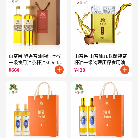
山茶果 醇香茶油物理压榨
山茶果 山茶油1L铁罐装茶
一级食用油茶籽油500ml*2
籽油一级物理压榨食用油
礼盒
¥
668
¥
428