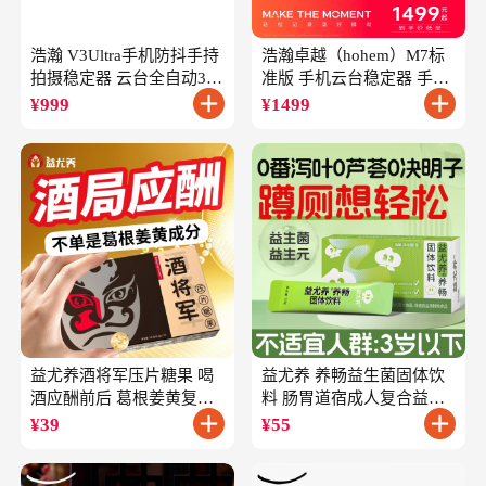
浩瀚 V3Ultra手机防抖手持
浩瀚卓越（hohem）M7标
拍摄稳定器 云台全自动360
准版 手机云台稳定器 手持
度旋转跟拍 户外直播短视
云台正交三轴防抖 直播支
¥
999
¥
1499
频vlog专用
架自拍杆vlog拍照
益尤养酒将军压片糖果 喝
益尤养 养畅益生菌固体饮
酒应酬前后 葛根姜黄复合
料 肠胃道宿成人复合益生
成分
元
¥
39
¥
55