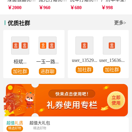
￥2000
￥960
￥680
￥998
优质社群
更多>
user_13529...
user_15636...
桓斌...
一玉一路...
加社群
加社群
加社群
进群聊
超值
礼遇
超值
大礼包
精选好物
精选好物