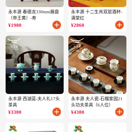
永丰源 春德龙330mm展盘
永丰源 十二生肖双层酒杯-
（帝王黄）-寿
满堂红
¥
1980
¥
2860
永丰源 西湖蓝-夫人礼17头
永丰源 夫人瓷-石榴家园21
茶具
头功夫茶具（6人位）
¥
3380
¥
4380