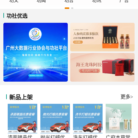
功文
功闻
功告
功讯
广告
功社优选
新品上架
更多>
漆面镀晶优惠套餐
抛光打蜡优惠套餐
洗车打蜡优惠套餐
广府本草堂元宝枫神经酸凝胶糖果