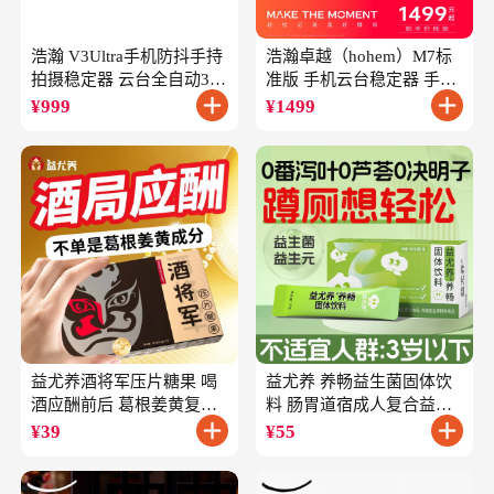
浩瀚 V3Ultra手机防抖手持
浩瀚卓越（hohem）M7标
拍摄稳定器 云台全自动360
准版 手机云台稳定器 手持
度旋转跟拍 户外直播短视
云台正交三轴防抖 直播支
¥
999
¥
1499
频vlog专用
架自拍杆vlog拍照
益尤养酒将军压片糖果 喝
益尤养 养畅益生菌固体饮
酒应酬前后 葛根姜黄复合
料 肠胃道宿成人复合益生
成分
元
¥
39
¥
55