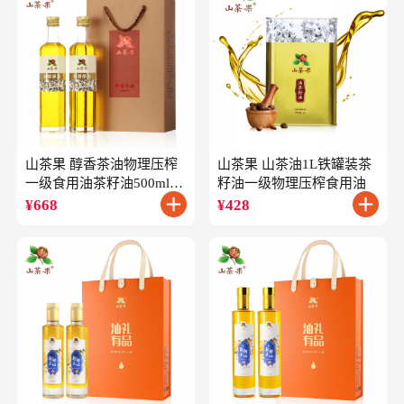
山茶果 醇香茶油物理压榨
山茶果 山茶油1L铁罐装茶
一级食用油茶籽油500ml*2
籽油一级物理压榨食用油
礼盒
¥
668
¥
428