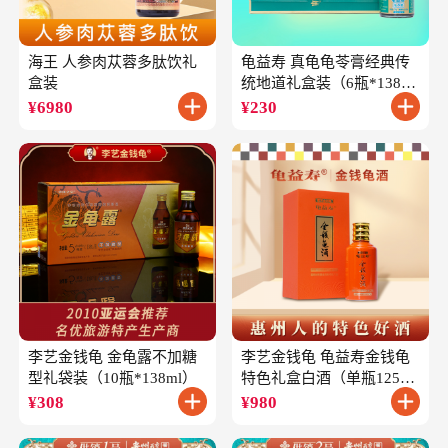
海王 人参肉苁蓉多肽饮礼
龟益寿 真龟龟苓膏经典传
盒装
统地道礼盒装（6瓶*138
克）
¥
6980
¥
230
李艺金钱龟 金龟露不加糖
李艺金钱龟 龟益寿金钱龟
型礼袋装（10瓶*138ml）
特色礼盒白酒（单瓶125ml
礼盒装）
¥
308
¥
980