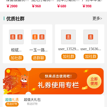
￥2000
￥960
￥680
￥998
优质社群
更多>
user_13529...
user_15636...
桓斌...
一玉一路...
加社群
加社群
加社群
进群聊
超值
礼遇
超值
大礼包
精选好物
精选好物