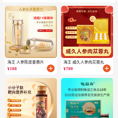
海王 人参陈皮姜黄片
海王 威久人参肉苁蓉丸
¥
188
¥
780