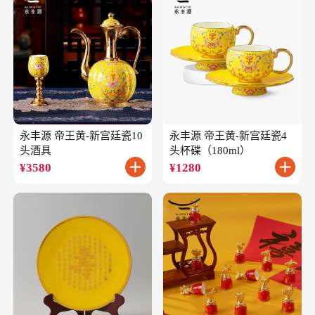
永丰源 帝王黄-新宫廷瓷10
永丰源 帝王黄-新宫廷瓷4
头酒具
头杯碟（180ml）
¥
3580
¥
1280