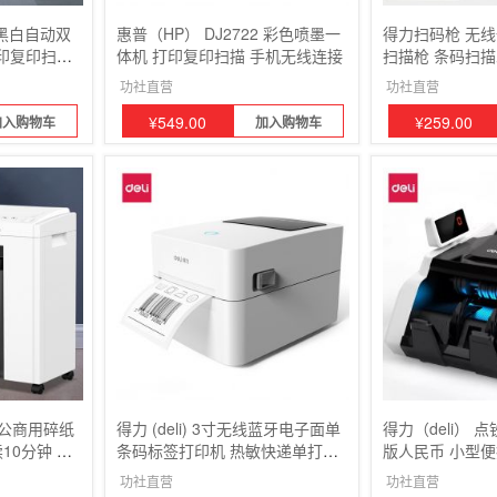
w黑白自动双
惠普（HP） DJ2722 彩色喷墨一
得力扫码枪 无
印复印扫描
体机 打印复印扫描 手机无线连接
扫描枪 条码扫
业办公商用
码 快递物流备
功社直营
功社直营
¥
549.00
¥
259.00
加入购物车
加入购物车
密办公商用碎纸
得力 (deli) 3寸无线蓝牙电子面单
得力（deli） 
续10分钟 可
条码标签打印机 热敏快递单打印
版人民币 小型
机 DL-720W
双屏显示 3330
功社直营
功社直营