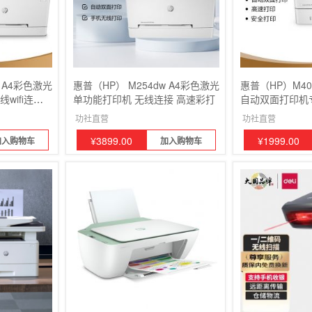
w A4彩色激光
惠普（HP） M254dw A4彩色激光
惠普（HP）M4
wifi连接/
单功能打印机 无线连接 高速彩打
自动双面打印机
安全打印小型商
功社直营
功社直营
¥
3899.00
¥
1999.00
加入购物车
加入购物车