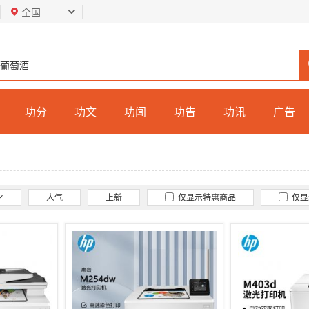
全国
功分
功文
功闻
功告
功讯
广告
人气
上新
仅显示特惠商品
仅显