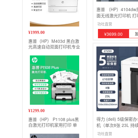
惠普 （HP）4104d
面无线激光打印机 打
一体机 无线连接 企
功社直营
¥
1999.00
¥
3699.00
惠普（HP）M403d 黑白激
光高速自动双面打印机专业
级商用办公 安全打印小型
商用
¥
1299.00
得力 (deli) 5级保
惠普（HP） P1108 plus黑
白激光打印机家用打印 单
机（单次8张 23L 持
功能快速打印小型商用
碎卡）27250
功社直营