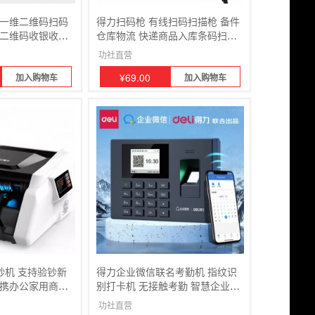
线一维二维码扫码
得力扫码枪 有线扫码扫描枪 备件
描二维码收银收款
仓库物流 快递商品入库条码扫描
件仓库商品扫描
器 一维码屏幕码
功社直营
¥
69.00
加入购物车
加入购物车
点钞机 支持验钞新
得力企业微信联名考勤机 指纹识
便携办公家用商超
别打卡机 无接触考勤 智慧企业流
2S
程管理 考勤机3960WX
功社直营