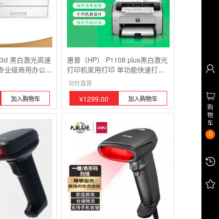
03d 黑白激光高速
惠普（HP） P1108 plus黑白激光
专业级商用办公
打印机家用打印 单功能快速打印
用
小型商用
功社直营
¥
1299.00
加入购物车
加入购物车
购
物
车
0