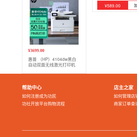
¥
589.00
¥
3699.00
惠普 （HP）4104dw黑白
自动双面无线激光打印机
打印复印扫描一体机 无线
连接 企业办公商用
帮助中心
店主之家
如何注册成为功民
如何管理店
功社开放平台购物流程
商家订单查