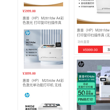
¥
5999.00
惠普（HP）M281fdw A4彩
色激光 打印复印扫描传真
(无线wifi连接/双面打印/远
惠普（HP）M281fd
程打印)
打印复印扫描传真 (无线
双面打印/远程打印)
功社直营
¥
5999.00
¥
3899.00
惠普（HP） M254dw A4彩
色激光单功能打印机 无线
连接 高速彩打