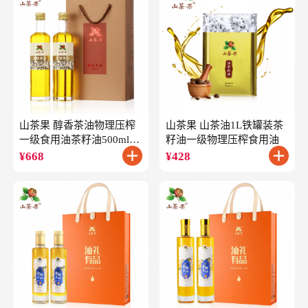
山茶果 醇香茶油物理压榨
山茶果 山茶油1L铁罐装茶
一级食用油茶籽油500ml*2
籽油一级物理压榨食用油
礼盒
¥
668
¥
428