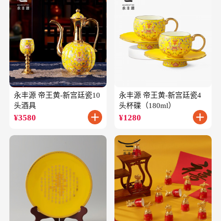
永丰源 帝王黄-新宫廷瓷10
永丰源 帝王黄-新宫廷瓷4
头酒具
头杯碟（180ml）
¥
3580
¥
1280