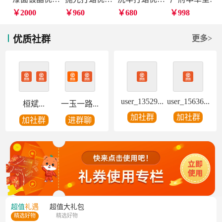
￥2000
￥960
￥680
￥998
优质社群
更多>
user_13529...
user_15636...
桓斌...
一玉一路...
加社群
加社群
加社群
进群聊
超值
礼遇
超值
大礼包
精选好物
精选好物