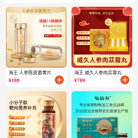
海王 人参陈皮姜黄片
海王 威久人参肉苁蓉丸
¥
188
¥
780