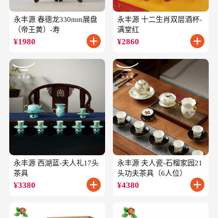
永丰源 春德龙330mm展盘
永丰源 十二生肖双层酒杯-
（帝王黄）-寿
满堂红
¥
1980
¥
2860
永丰源 西湖蓝-夫人礼17头
永丰源 夫人瓷-石榴家园21
茶具
头功夫茶具（6人位）
¥
3380
¥
4380