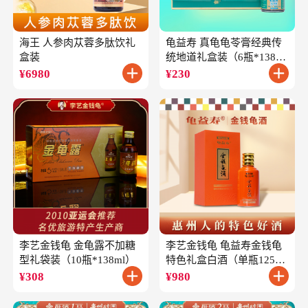
海王 人参肉苁蓉多肽饮礼
龟益寿 真龟龟苓膏经典传
盒装
统地道礼盒装（6瓶*138
克）
¥
6980
¥
230
李艺金钱龟 金龟露不加糖
李艺金钱龟 龟益寿金钱龟
型礼袋装（10瓶*138ml）
特色礼盒白酒（单瓶125ml
礼盒装）
¥
308
¥
980