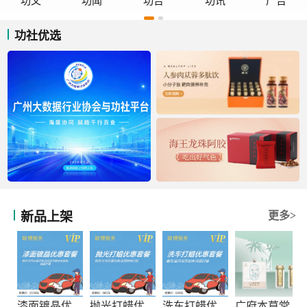
功文
功闻
功告
功讯
广告
功社优选
新品上架
更多>
漆面镀晶优惠套餐
抛光打蜡优惠套餐
洗车打蜡优惠套餐
广府本草堂元宝枫神经酸凝胶糖果