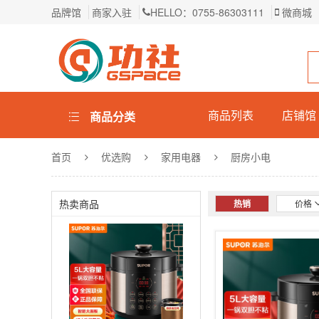
品牌馆
商家入驻
HELLO：0755-86303111
微商城
商品列表
店铺馆
商品分类
首页
优选购
家用电器
厨房小电
热卖商品
热销
价格