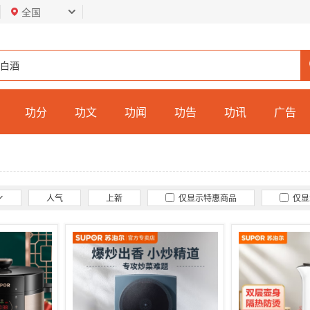
全国
功分
功文
功闻
功告
功讯
广告
人气
上新
仅显示特惠商品
仅显