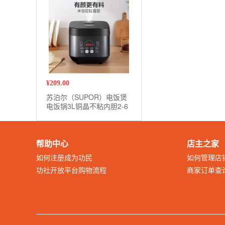
¥
209.00
苏泊尔（SUPOR）电饭煲
电饭锅3L铜晶不粘内胆2-6
人前置大屏面板多功能家用
智能电饭煲
帮助中心
店主之家
如何注册成为功民
如何管理店
功社开放平台购物流程
商家订单查