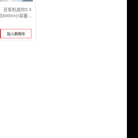
） 豆浆机迷你2-3
600ml小容量免
加入购物车