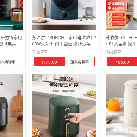
电压力锅家用
苏泊尔（SUPOR）家用电磁炉 22
苏泊尔（SUPO
 智能电高压
00W大功率 耐用面板 爆炒炒菜 智
1.5L大容量 家
键排气开盖收
能定时多功能电磁灶火锅炉
便携式双层防烫
功社直营
功社直营
¥
179.00
¥
85.00
加入购物车
加入购物车