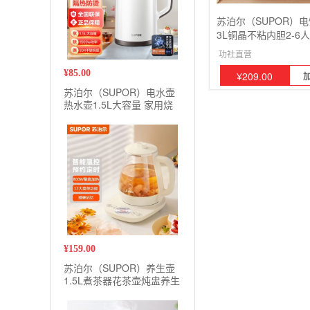
苏泊尔（SUPOR）
3L铜晶不粘内胆2-6
板多功能家用智能电
功社直营
¥
85.00
¥
209.00
苏泊尔（SUPOR）电水壶
热水壶1.5L大容量 家用烧
水壶304不锈钢 便携式双层
防烫一体无缝内胆
¥
159.00
苏泊尔（SUPOR）养生壶
1.5L煮茶器花茶壶炖盅养生
锅 多功能煮茶壶