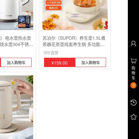
R）电水壶热水壶
苏泊尔（SUPOR）养生壶1.5L煮
用烧水壶304不锈钢
茶器花茶壶炖盅养生锅 多功能煮
一体无缝内胆
茶壶
功社直营
¥
159.00
加入购物车
加入购物车
购
物
车
0