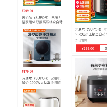
¥
299.00
苏泊尔（SUPOR） 电压力
锅家用5L双胆高压锅全自动
智能电高压锅 多功能电饭
苏泊尔（SUPOR） 
锅 一键排气开盖收汁
5L双胆高压锅全自动
锅 多功能电饭锅 一
功社直营
汁
¥
299.00
¥
179.00
苏泊尔（SUPOR）家用电
磁炉 2200W大功率 耐用面
板 爆炒炒菜 智能定时多功
能电磁灶火锅炉