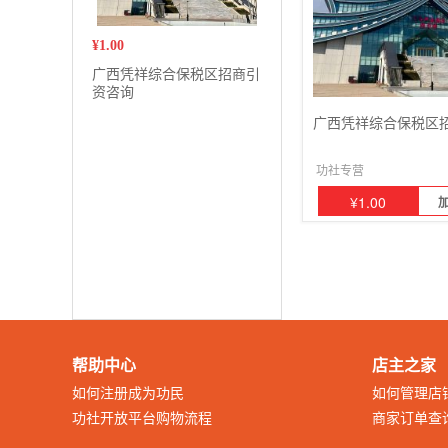
¥
1.00
广西凭祥综合保税区招商引
资咨询
广西凭祥综合保税区
功社专营
¥
1.00
帮助中心
店主之家
如何注册成为功民
如何管理店
功社开放平台购物流程
商家订单查