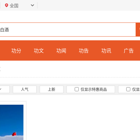
全国
功分
功文
功闻
功告
功讯
广告
区
人气
上新
仅显示特惠商品
仅显