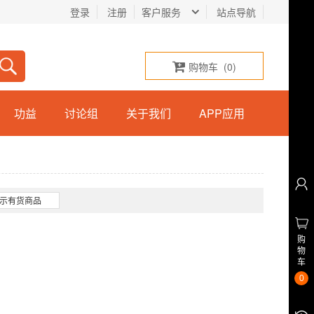
登录
注册
客户服务
站点导航
购物车
(
0
)
功益
讨论组
关于我们
APP应用
示有货商品
购
物
车
0