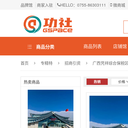
品牌馆
商家入驻
HELLO：0755-86303111
微商城
商品列表
店铺馆
商品分类
首页
专精特
招商引资
广西凭祥综合保税
热卖商品
热销
价格