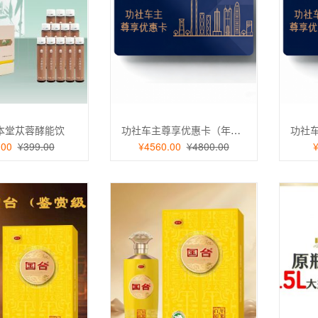
悟志尊白酒500ml两
客冠玖悟志尊白酒500ml两
瓶
00
1376.00
优选碳培鸭屎香茶叶
功社优选碳培鸭屎香茶叶
0
188.00
本堂苁蓉酵能饮
功社车主尊享优惠卡（年卡）
葡萄酒梦幻之秋赤霞珠
茅台葡萄酒梦幻之秋赤霞珠
.00
¥399.00
¥4560.00
¥4800.00
度750ml
西拉13度750ml
0
268.00
 山泉稻大米 永修香米
山茶果 山泉稻大米 永修香米
5盒
1kg*5盒
0
398.00
人参陈皮姜黄片
海王 人参陈皮姜黄片
0
188.00