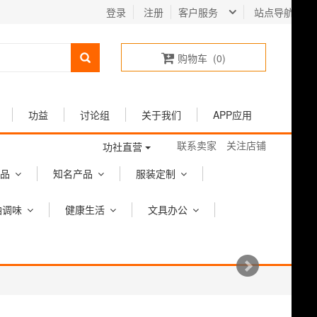
登录
注册
客户服务
站点导航
购物车
(
0
)
功益
讨论组
关于我们
APP应用
联系卖家
关注店铺
功社直营
品
知名产品
服装定制
油调味
健康生活
文具办公