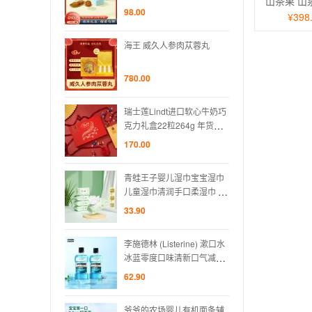
98.00
98.00
¥398
人参肉苁蓉丸
海王 威久人参肉苁蓉丸
海王 
780.00
780.0
ndt进口软心牛奶巧
瑞士莲Lindt进口软心牛奶巧
瑞士莲
粒264g 年货新
克力礼盒22粒264g 年货新
克力礼
礼零食
年节日送礼零食
年节
170.00
170.0
婴儿湿巾宝宝湿巾
青蛙王子婴儿湿巾宝宝湿巾
青蛙
润手口柔湿巾 80
儿童湿巾清润手口柔湿巾 80
儿童湿
抽*5包
抽*5
33.90
33.90
sterine) 漱口水
李施德林 (Listerine) 漱口水
李施德林
口味清新口气减少
冰蓝零度口味清新口气减少
冰蓝
L*2支装
细菌500mL*2支装
细菌5
62.90
62.90
场婴儿有机面条辅
爷爷的农场婴儿有机面条辅
爷爷