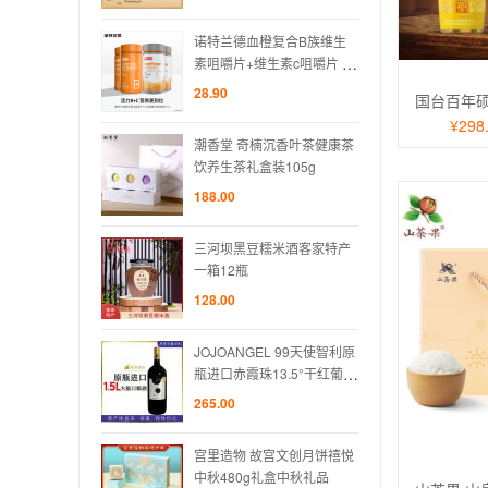
血橙复合B族维生
诺特兰德血橙复合B族维生
诺特
维生素c咀嚼片 多
素咀嚼片+维生素c咀嚼片 多
素咀嚼
种维生素
种维
28.90
28.90
¥298
楠沉香叶茶健康茶
潮香堂 奇楠沉香叶茶健康茶
潮香堂
盒装105g
饮养生茶礼盒装105g
饮养生
188.00
188.0
豆糯米酒客家特产
三河坝黑豆糯米酒客家特产
三河
一箱12瓶
一箱1
128.00
128.0
GEL 99天使智利原
JOJOANGEL 99天使智利原
JOJ
珠13.5°干红葡萄
瓶进口赤霞珠13.5°干红葡萄
瓶进口
酒
酒
265.00
265.0
故宫文创月饼禧悦
宫里造物 故宫文创月饼禧悦
宫里造
g礼盒中秋礼品
中秋480g礼盒中秋礼品
中秋4