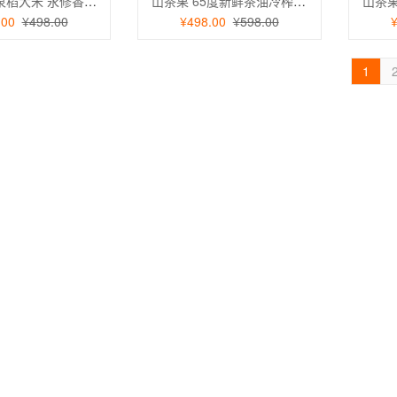
山茶果 山泉稻大米 永修香米1kg*5盒
山茶果 65度新鲜茶油冷榨油茶籽油 一级压榨山茶油258ml*2礼盒装
98.00
.00
¥498.00
¥498.00
¥598.00
威久人参肉苁蓉丸
海王 威久人参肉苁蓉丸
1
0
780.00
Lindt进口软心牛奶巧
瑞士莲Lindt进口软心牛奶巧
盒22粒264g 年货新
克力礼盒22粒264g 年货新
日送礼零食
年节日送礼零食
0
170.00
王子婴儿湿巾宝宝湿巾
青蛙王子婴儿湿巾宝宝湿巾
巾清润手口柔湿巾 80
儿童湿巾清润手口柔湿巾 80
包
抽*5包
33.90
 (Listerine) 漱口水
李施德林 (Listerine) 漱口水
零度口味清新口气减少
冰蓝零度口味清新口气减少
00mL*2支装
细菌500mL*2支装
62.90
的农场婴儿有机面条辅
爷爷的农场婴儿有机面条辅