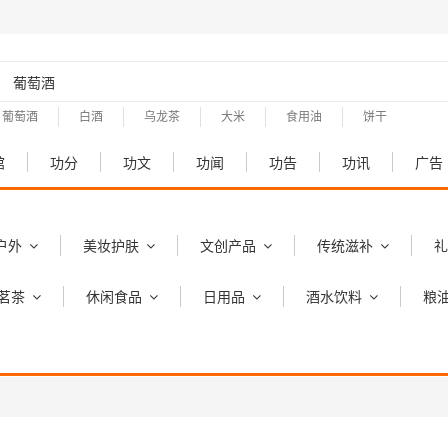
葡萄酒
白酒
乌龙茶
大米
食用油
饼干
馆
功分
功文
功闻
功告
功讯
广告
户外
美妆护肤
文创产品
传统滋补
礼
茗茶
休闲食品
日用品
酒水饮料
粮