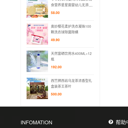
星面婴幼儿无添加
食营养星星面婴幼儿无添加
食营
碎碎面
短面粒粒碎碎面
短面
58.00
58.00
护洗衣凝珠100
奥妙樱花柔护洗衣凝珠100
奥妙樱
除菌除螨
颗洗衣球除菌除螨
颗洗
49.90
49.90
水400ML×12
天然富硒饮用水400ML×12
天然富
瓶
瓶
192.00
192.0
岩乌龙茶浓香型礼
西竺牌西岩乌龙茶浓香型礼
西竺
茶叶
盒装茶王茶叶
盒装
500.00
500.0
INFOMATION
帮助