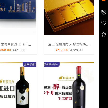
功社车主尊享优惠卡（月卡）
海王 金樽精华人参葛根陈皮丸3g*6颗*4盒
¥398.00
¥450.00
¥598.00
¥728.00