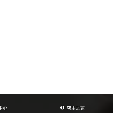
养星星面婴幼儿无添加
食营养星星面婴幼儿无添加
粒粒碎碎面
短面粒粒碎碎面
58.00
花柔护洗衣凝珠100
奥妙樱花柔护洗衣凝珠100
衣球除菌除螨
颗洗衣球除菌除螨
49.90
硒饮用水400ML×12
天然富硒饮用水400ML×12
瓶
0
192.00
牌西岩乌龙茶浓香型礼
西竺牌西岩乌龙茶浓香型礼
茶王茶叶
盒装茶王茶叶
0
500.00
中心
店主之家