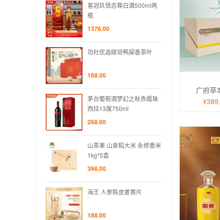
尊白酒500ml两
客冠玖悟志尊白酒500ml两
客冠玖
瓶
瓶
1376.00
1376.
碳培鸭屎香茶叶
功社优选碳培鸭屎香茶叶
功社
188.00
188.0
广府草
酒梦幻之秋赤霞珠
茅台葡萄酒梦幻之秋赤霞珠
茅台
¥389
50ml
西拉13度750ml
西拉13
268.00
268.0
泉稻大米 永修香米
山茶果 山泉稻大米 永修香米
山茶果
1kg*5盒
1kg*
398.00
398.0
陈皮姜黄片
海王 人参陈皮姜黄片
海王 
188.00
188.0