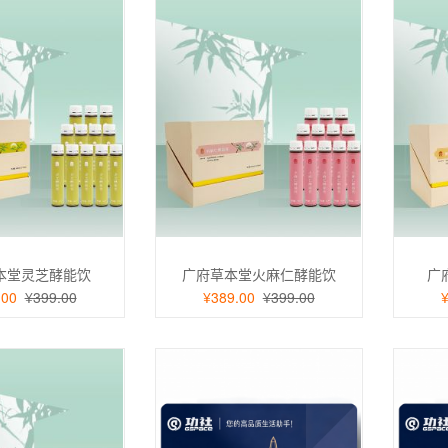
Vinda）抽纸 超韧3层
维达（Vinda）抽纸 超韧3层
本堂灵芝酵能饮
广府草本堂火麻仁酵能饮
广
抽*3盒L码 湿水不易破
130抽*3盒L码 湿水不易破
.00
¥399.00
¥389.00
¥399.00
纸 卫生纸 纸巾
盒装抽纸 卫生纸 纸巾
15.90
悟智尊白酒500ml两
客冠玖悟智尊白酒500ml两
瓶
00
2336.00