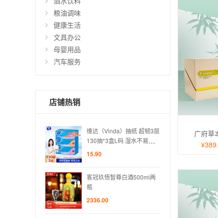
酒水饮料
粮油调味
健康生活
文具办公
母婴用品
汽车服务
店铺热销
da）抽纸 超韧3层
维达（Vinda）抽纸 超韧3层
维达（
广府草
盒L码 湿水不易破
130抽*3盒L码 湿水不易破
130
¥389
卫生纸 纸巾
盒装抽纸 卫生纸 纸巾
盒装抽
15.90
15.90
尊白酒500ml两
客冠玖悟智尊白酒500ml两
客冠玖
瓶
瓶
2336.00
2336.