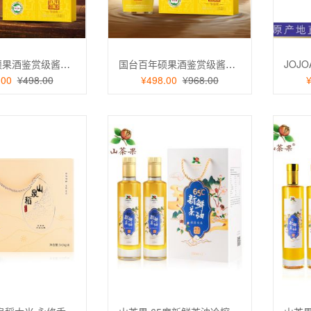
兰德血橙复合B族维生
诺特兰德血橙复合B族维生
片+维生素c咀嚼片 多
素咀嚼片+维生素c咀嚼片 多
生素
种维生素
28.90
国台百年硕果酒鉴赏级酱香型白酒单瓶500ml
国台百年硕果酒鉴赏级酱香型白酒
.00
¥498.00
¥498.00
¥968.00
 奇楠沉香叶茶健康茶
潮香堂 奇楠沉香叶茶健康茶
茶礼盒装105g
饮养生茶礼盒装105g
0
188.00
坝黑豆糯米酒客家特产
三河坝黑豆糯米酒客家特产
2瓶
一箱12瓶
0
128.00
OANGEL 99天使智利原
JOJOANGEL 99天使智利原
赤霞珠13.5°干红葡萄
瓶进口赤霞珠13.5°干红葡萄
酒
0
265.00
物 故宫文创月饼禧悦
宫里造物 故宫文创月饼禧悦
80g礼盒中秋礼品
中秋480g礼盒中秋礼品