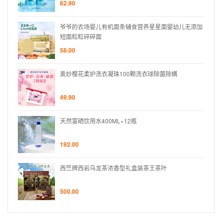
62.90
无添加
爷爷的农场婴儿有机面条辅食营养星星面婴幼儿无添加
短面粒粒碎碎面
58.00
奥妙樱花柔护洗衣凝珠100颗洗衣球除菌除螨
49.90
天然富硒饮用水400ML×12瓶
192.00
西竺牌西岩乌龙茶浓香型礼盒装茶王茶叶
500.00