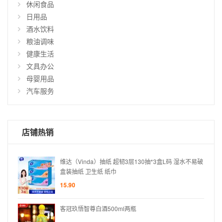
休闲食品
仅
日用品
显
酒水饮料
示
粮油调味
有
货
健康生活
商
文具办公
品
母婴用品
汽车服务
店铺热销
水不易破
维达（Vinda）抽纸 超韧3层130抽*3盒L码 湿水不易破
盒装抽纸 卫生纸 纸巾
15.90
客冠玖悟智尊白酒500ml两瓶