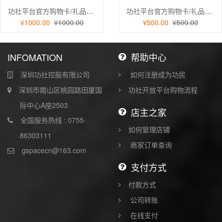
功社平台官方购物卡/礼品卡/充值卡 实体卡面值1000元
功社平台官方购物卡/礼品卡/充值卡 实体卡面值500元
¥1000.00
¥1000.00
¥500.00
¥500.00
INFOMATION
帮助中心
深圳功社控股有限公司
如何注册成为功民
深圳市南山区桃园路田厦国
功社开放平台购物流程
际中心A座2503
店主之家
全国服务热线 : 0755-
如何管理店铺
86303111
商家订单查询
gspacecn@163.com
支付方式
付款方式
公司转账
在线支付