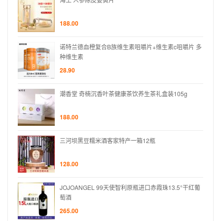
188.00
片 多
诺特兰德血橙复合B族维生素咀嚼片+维生素c咀嚼片 多
种维生素
28.90
g
潮香堂 奇楠沉香叶茶健康茶饮养生茶礼盒装105g
188.00
三河坝黑豆糯米酒客家特产一箱12瓶
128.00
°干红葡
JOJOANGEL 99天使智利原瓶进口赤霞珠13.5°干红葡
萄酒
265.00