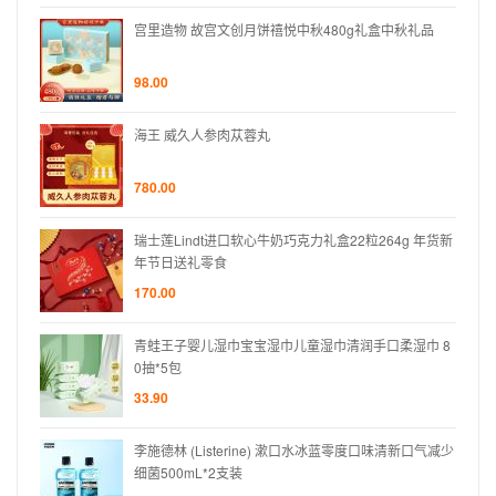
礼品
宫里造物 故宫文创月饼禧悦中秋480g礼盒中秋礼品
98.00
海王 威久人参肉苁蓉丸
780.00
 年货新
瑞士莲Lindt进口软心牛奶巧克力礼盒22粒264g 年货新
年节日送礼零食
170.00
巾 8
青蛙王子婴儿湿巾宝宝湿巾儿童湿巾清润手口柔湿巾 8
0抽*5包
33.90
口气减少
李施德林 (Listerine) 漱口水冰蓝零度口味清新口气减少
细菌500mL*2支装