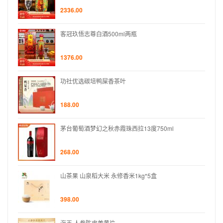
2336.00
客冠玖悟志尊白酒500ml两瓶
1376.00
功社优选碳培鸭屎香茶叶
188.00
茅台葡萄酒梦幻之秋赤霞珠西拉13度750ml
268.00
山茶果 山泉稻大米 永修香米1kg*5盒
398.00
海王 人参陈皮姜黄片