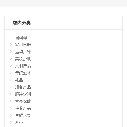
店内分类
葡萄酒
家用电器
运动户外
美妆护肤
文创产品
传统滋补
礼品
知名产品
仅
显
服装定制
示
营养保健
特
扶贫产品
惠
生鲜水果
商
品
茗茶