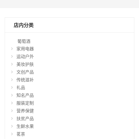
店内分类
葡萄酒
家用电器
运动户外
美妆护肤
文创产品
传统滋补
礼品
知名产品
仅
显
服装定制
示
营养保健
特
扶贫产品
惠
生鲜水果
商
品
茗茶