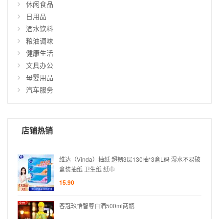
休闲食品
仅
日用品
显
酒水饮料
示
粮油调味
有
货
健康生活
商
文具办公
品
母婴用品
汽车服务
店铺热销
水不易破
维达（Vinda）抽纸 超韧3层130抽*3盒L码 湿水不易破
盒装抽纸 卫生纸 纸巾
15.90
客冠玖悟智尊白酒500ml两瓶