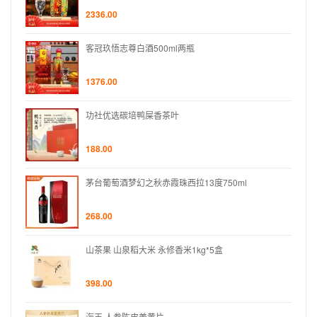
2336.00
客冠玖悟志尊白酒500ml两瓶
1376.00
功社优选碳培鸭屎香茶叶
188.00
茅台葡萄酒梦幻之秋赤霞珠西拉13度750ml
268.00
山茶果 山泉稻大米 永修香米1kg*5盒
398.00
海王 人参陈皮姜黄片