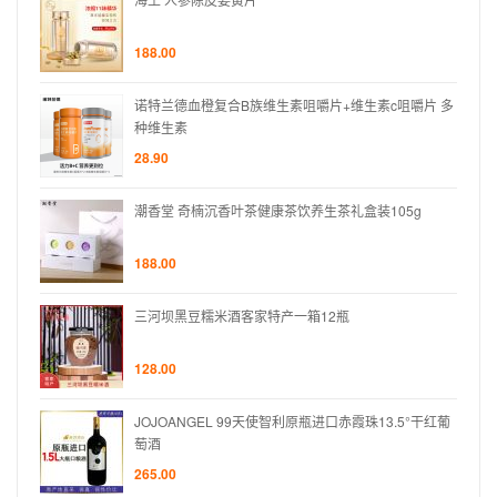
188.00
片 多
诺特兰德血橙复合B族维生素咀嚼片+维生素c咀嚼片 多
种维生素
28.90
g
潮香堂 奇楠沉香叶茶健康茶饮养生茶礼盒装105g
188.00
三河坝黑豆糯米酒客家特产一箱12瓶
128.00
°干红葡
JOJOANGEL 99天使智利原瓶进口赤霞珠13.5°干红葡
萄酒
265.00