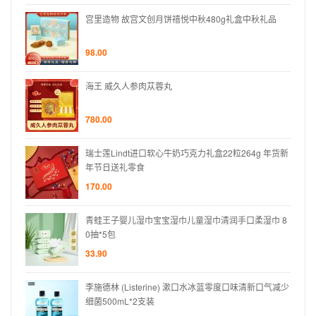
礼品
宫里造物 故宫文创月饼禧悦中秋480g礼盒中秋礼品
98.00
海王 威久人参肉苁蓉丸
780.00
 年货新
瑞士莲Lindt进口软心牛奶巧克力礼盒22粒264g 年货新
年节日送礼零食
170.00
巾 8
青蛙王子婴儿湿巾宝宝湿巾儿童湿巾清润手口柔湿巾 8
0抽*5包
33.90
口气减少
李施德林 (Listerine) 漱口水冰蓝零度口味清新口气减少
细菌500mL*2支装