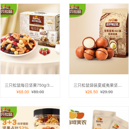
三只松鼠每日坚果750g/30袋 坚果礼盒零食果干核桃腰果巴旦木春节年货送礼
三只松鼠袋装夏威夷果坚果炒货休闲零食孕妇健康干果特产大颗粒量贩坚果 量贩夏威夷果500g
¥69.00
¥89.00
¥26.50
¥29.90