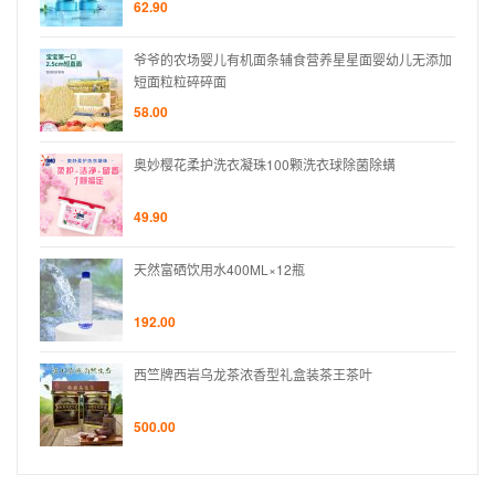
62.90
无添加
爷爷的农场婴儿有机面条辅食营养星星面婴幼儿无添加
短面粒粒碎碎面
58.00
奥妙樱花柔护洗衣凝珠100颗洗衣球除菌除螨
49.90
天然富硒饮用水400ML×12瓶
192.00
西竺牌西岩乌龙茶浓香型礼盒装茶王茶叶
500.00