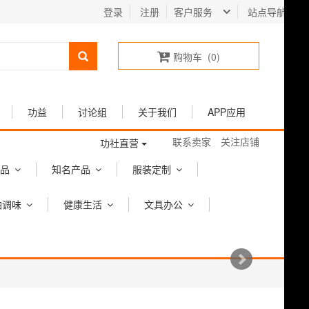
登录
注册
客户服务
站点导航
购物车
(
0
)
功益
讨论组
关于我们
APP应用
联系卖家
关注店铺
功社直营
品
知名产品
服装定制
油调味
健康生活
文具办公