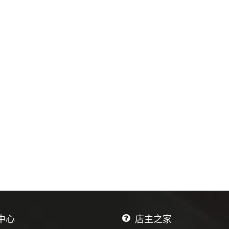
养星星面婴幼儿无添加
食营养星星面婴幼儿无添加
粒粒碎碎面
短面粒粒碎碎面
58.00
花柔护洗衣凝珠100
奥妙樱花柔护洗衣凝珠100
衣球除菌除螨
颗洗衣球除菌除螨
49.90
硒饮用水400ML×12
天然富硒饮用水400ML×12
瓶
0
192.00
牌西岩乌龙茶浓香型礼
西竺牌西岩乌龙茶浓香型礼
茶王茶叶
盒装茶王茶叶
0
500.00
中心
店主之家