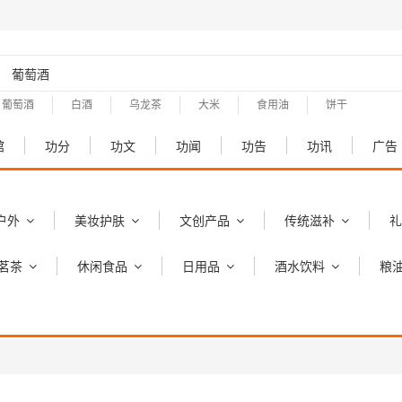
葡萄酒
白酒
乌龙茶
大米
食用油
饼干
馆
功分
功文
功闻
功告
功讯
广告
户外
美妆护肤
文创产品
传统滋补
礼
茗茶
休闲食品
日用品
酒水饮料
粮