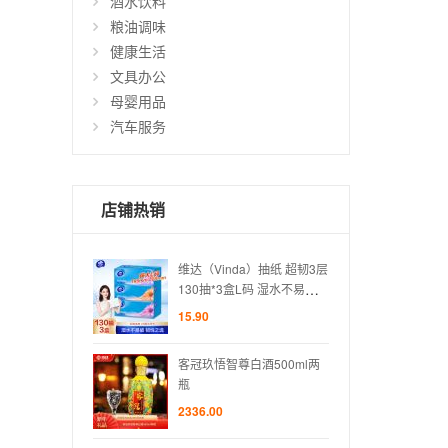
酒水饮料
粮油调味
健康生活
文具办公
母婴用品
汽车服务
店铺热销
da）抽纸 超韧3层
维达（Vinda）抽纸 超韧3层
维达（
盒L码 湿水不易破
130抽*3盒L码 湿水不易破
130
卫生纸 纸巾
盒装抽纸 卫生纸 纸巾
盒装抽
15.90
15.90
尊白酒500ml两
客冠玖悟智尊白酒500ml两
客冠玖
瓶
瓶
2336.00
2336.