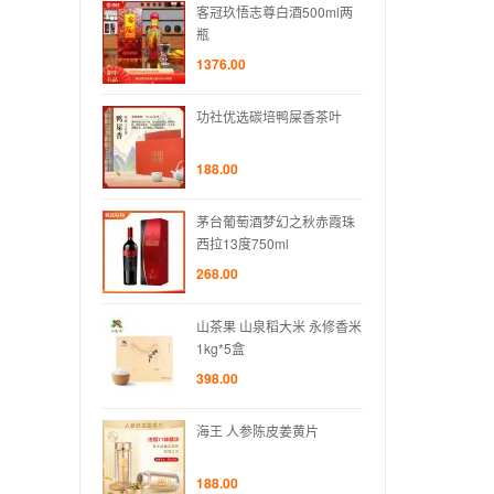
尊白酒500ml两
客冠玖悟志尊白酒500ml两
客冠玖
瓶
瓶
1376.00
1376.
碳培鸭屎香茶叶
功社优选碳培鸭屎香茶叶
功社
188.00
188.0
酒梦幻之秋赤霞珠
茅台葡萄酒梦幻之秋赤霞珠
茅台
50ml
西拉13度750ml
西拉13
268.00
268.0
泉稻大米 永修香米
山茶果 山泉稻大米 永修香米
山茶果
1kg*5盒
1kg*
398.00
398.0
陈皮姜黄片
海王 人参陈皮姜黄片
海王 
188.00
188.0