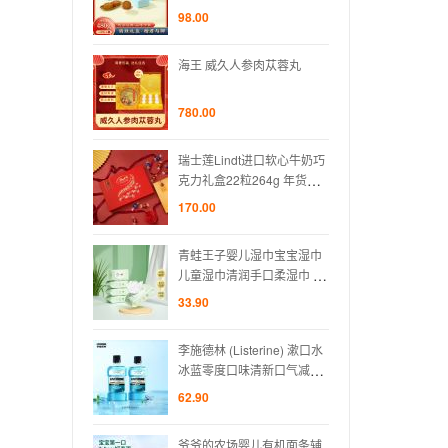
98.00
98.00
人参肉苁蓉丸
海王 威久人参肉苁蓉丸
海王 
780.00
780.0
ndt进口软心牛奶巧
瑞士莲Lindt进口软心牛奶巧
瑞士莲
粒264g 年货新
克力礼盒22粒264g 年货新
克力礼
礼零食
年节日送礼零食
年节
170.00
170.0
婴儿湿巾宝宝湿巾
青蛙王子婴儿湿巾宝宝湿巾
青蛙
润手口柔湿巾 80
儿童湿巾清润手口柔湿巾 80
儿童湿
抽*5包
抽*5
33.90
33.90
sterine) 漱口水
李施德林 (Listerine) 漱口水
李施德林
口味清新口气减少
冰蓝零度口味清新口气减少
冰蓝
L*2支装
细菌500mL*2支装
细菌5
62.90
62.90
场婴儿有机面条辅
爷爷的农场婴儿有机面条辅
爷爷