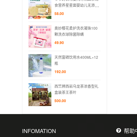
星面婴幼儿无添加
食营养星星面婴幼儿无添加
食营
碎碎面
短面粒粒碎碎面
短面
58.00
58.00
护洗衣凝珠100
奥妙樱花柔护洗衣凝珠100
奥妙樱
除菌除螨
颗洗衣球除菌除螨
颗洗
49.90
49.90
水400ML×12
天然富硒饮用水400ML×12
天然富
瓶
瓶
192.00
192.0
岩乌龙茶浓香型礼
西竺牌西岩乌龙茶浓香型礼
西竺
茶叶
盒装茶王茶叶
盒装
500.00
500.0
INFOMATION
帮助