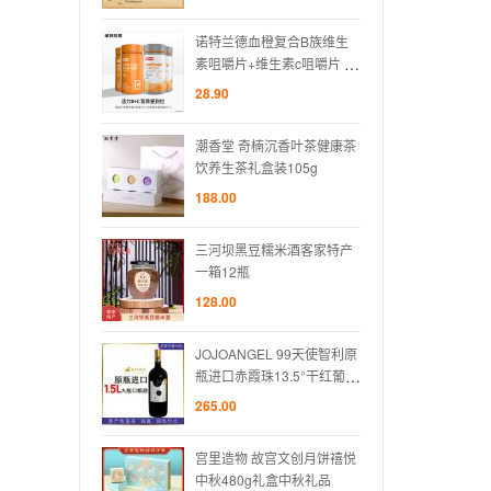
血橙复合B族维生
诺特兰德血橙复合B族维生
诺特
维生素c咀嚼片 多
素咀嚼片+维生素c咀嚼片 多
素咀嚼
种维生素
种维
28.90
28.90
楠沉香叶茶健康茶
潮香堂 奇楠沉香叶茶健康茶
潮香堂
盒装105g
饮养生茶礼盒装105g
饮养生
188.00
188.0
豆糯米酒客家特产
三河坝黑豆糯米酒客家特产
三河
一箱12瓶
一箱1
128.00
128.0
GEL 99天使智利原
JOJOANGEL 99天使智利原
JOJ
珠13.5°干红葡萄
瓶进口赤霞珠13.5°干红葡萄
瓶进口
酒
酒
265.00
265.0
故宫文创月饼禧悦
宫里造物 故宫文创月饼禧悦
宫里造
g礼盒中秋礼品
中秋480g礼盒中秋礼品
中秋4