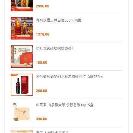
2336.00
客冠玖悟志尊白酒500ml两瓶
1376.00
功社优选碳培鸭屎香茶叶
188.00
茅台葡萄酒梦幻之秋赤霞珠西拉13度750ml
268.00
山茶果 山泉稻大米 永修香米1kg*5盒
398.00
海王 人参陈皮姜黄片