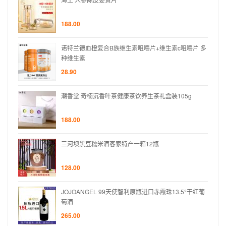
188.00
片 多
诺特兰德血橙复合B族维生素咀嚼片+维生素c咀嚼片 多
种维生素
28.90
g
潮香堂 奇楠沉香叶茶健康茶饮养生茶礼盒装105g
188.00
三河坝黑豆糯米酒客家特产一箱12瓶
128.00
°干红葡
JOJOANGEL 99天使智利原瓶进口赤霞珠13.5°干红葡
萄酒
265.00