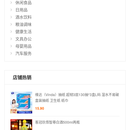
休闲食品
仅
日用品
显
酒水饮料
示
粮油调味
有
货
健康生活
商
文具办公
品
母婴用品
汽车服务
店铺热销
水不易破
维达（Vinda）抽纸 超韧3层130抽*3盒L码 湿水不易破
盒装抽纸 卫生纸 纸巾
15.90
客冠玖悟智尊白酒500ml两瓶