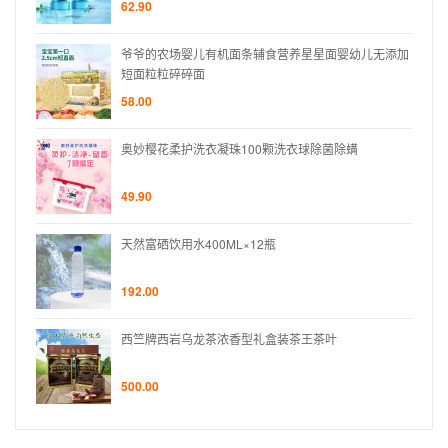
62.90
无添加
爷爷的农场婴儿有机面条辅食营养星星面婴幼儿无添加
短面粒粒碎碎面
58.00
奥妙樱花柔护洗衣凝珠100颗洗衣球除菌除螨
49.90
天然富硒饮用水400ML×12瓶
192.00
西竺牌西岩乌龙茶浓香型礼盒装茶王茶叶
500.00