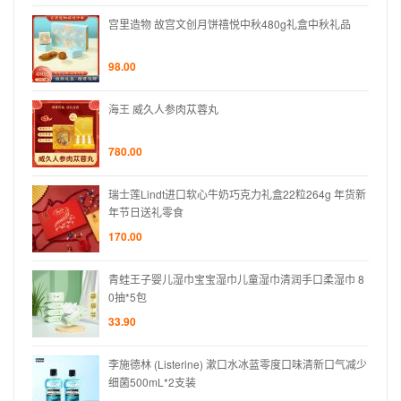
礼品
宫里造物 故宫文创月饼禧悦中秋480g礼盒中秋礼品
98.00
海王 威久人参肉苁蓉丸
780.00
 年货新
瑞士莲Lindt进口软心牛奶巧克力礼盒22粒264g 年货新
年节日送礼零食
170.00
巾 8
青蛙王子婴儿湿巾宝宝湿巾儿童湿巾清润手口柔湿巾 8
0抽*5包
33.90
口气减少
李施德林 (Listerine) 漱口水冰蓝零度口味清新口气减少
细菌500mL*2支装