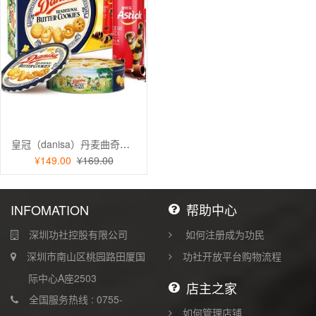
皇冠（danisa）丹麦曲奇饼干礼盒908g加送装 送礼团购
¥149.00
¥169.00
INFOMATION
帮助中心
深圳功社控股有限公司
如何注册成为功民
深圳市南山区桃园路田厦国
功社开放平台购物流程
际中心A座2503
店主之家
全国服务热线 : 0755-
如何管理店铺