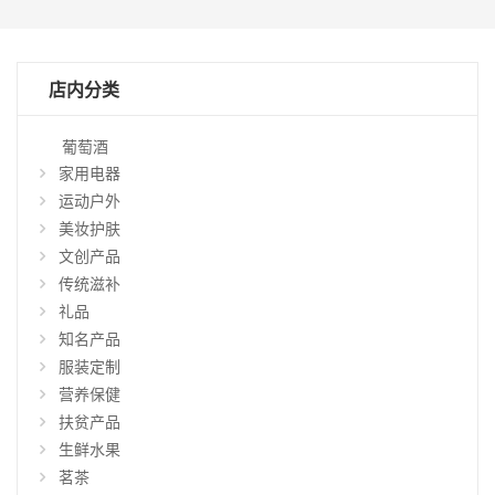
店内分类
葡萄酒
家用电器
运动户外
美妆护肤
文创产品
传统滋补
礼品
知名产品
仅
显
服装定制
示
营养保健
特
扶贫产品
惠
生鲜水果
商
品
茗茶