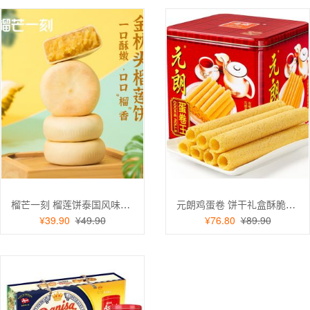
榴芒一刻 榴莲饼泰国风味零食糕点早餐下午茶爆浆果肉榴莲饼200g*2袋
元朗鸡蛋卷 饼干礼盒酥脆休闲食品点心送礼佳品908g
¥39.90
¥49.90
¥76.80
¥89.90