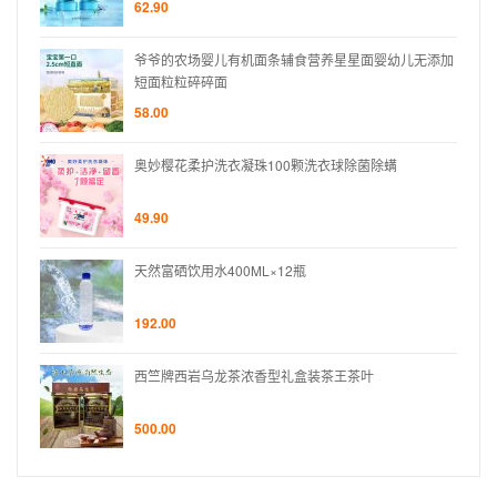
62.90
无添加
爷爷的农场婴儿有机面条辅食营养星星面婴幼儿无添加
短面粒粒碎碎面
58.00
奥妙樱花柔护洗衣凝珠100颗洗衣球除菌除螨
49.90
天然富硒饮用水400ML×12瓶
192.00
西竺牌西岩乌龙茶浓香型礼盒装茶王茶叶
500.00