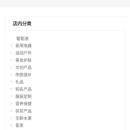
店内分类
葡萄酒
家用电器
运动户外
美妆护肤
文创产品
传统滋补
礼品
知名产品
仅
显
服装定制
示
营养保健
特
扶贫产品
惠
生鲜水果
商
品
茗茶