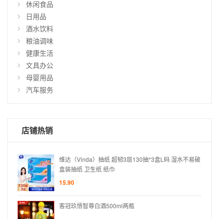
休闲食品
仅
日用品
显
酒水饮料
示
粮油调味
有
货
健康生活
商
文具办公
品
母婴用品
汽车服务
店铺热销
水不易破
维达（Vinda）抽纸 超韧3层130抽*3盒L码 湿水不易破
盒装抽纸 卫生纸 纸巾
15.90
客冠玖悟智尊白酒500ml两瓶