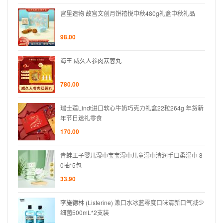
礼品
宫里造物 故宫文创月饼禧悦中秋480g礼盒中秋礼品
98.00
海王 威久人参肉苁蓉丸
780.00
 年货新
瑞士莲Lindt进口软心牛奶巧克力礼盒22粒264g 年货新
年节日送礼零食
170.00
巾 8
青蛙王子婴儿湿巾宝宝湿巾儿童湿巾清润手口柔湿巾 8
0抽*5包
33.90
口气减少
李施德林 (Listerine) 漱口水冰蓝零度口味清新口气减少
细菌500mL*2支装