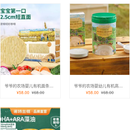
爷爷的农场婴儿有机面条辅食营养星星面婴幼儿无添加短面粒粒碎碎面
爷爷的农场婴幼儿有机高铁钙维C米粉宝宝辅食婴儿营养米糊225g
¥58.00
¥68.00
¥58.00
¥68.00