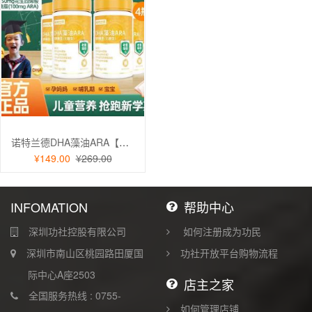
诺特兰德DHA藻油ARA【老爸抽检】儿童学生孕妇幼儿孕期哺乳期250mgDHA眼脑藻油营养4瓶
¥149.00
¥269.00
INFOMATION
帮助中心
深圳功社控股有限公司
如何注册成为功民
深圳市南山区桃园路田厦国
功社开放平台购物流程
际中心A座2503
店主之家
全国服务热线 : 0755-
如何管理店铺