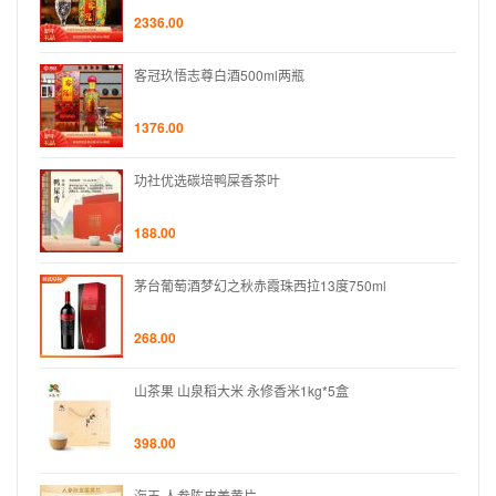
2336.00
客冠玖悟志尊白酒500ml两瓶
1376.00
功社优选碳培鸭屎香茶叶
188.00
茅台葡萄酒梦幻之秋赤霞珠西拉13度750ml
268.00
山茶果 山泉稻大米 永修香米1kg*5盒
398.00
海王 人参陈皮姜黄片