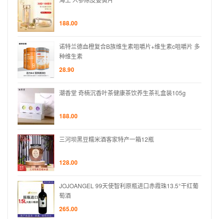
188.00
片 多
诺特兰德血橙复合B族维生素咀嚼片+维生素c咀嚼片 多
种维生素
28.90
g
潮香堂 奇楠沉香叶茶健康茶饮养生茶礼盒装105g
188.00
三河坝黑豆糯米酒客家特产一箱12瓶
128.00
°干红葡
JOJOANGEL 99天使智利原瓶进口赤霞珠13.5°干红葡
萄酒
265.00