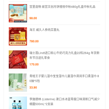
礼品
宫里造物 故宫文创月饼禧悦中秋480g礼盒中秋礼品
98.00
海王 威久人参肉苁蓉丸
780.00
 年货新
瑞士莲Lindt进口软心牛奶巧克力礼盒22粒264g 年货新
年节日送礼零食
170.00
巾 8
青蛙王子婴儿湿巾宝宝湿巾儿童湿巾清润手口柔湿巾 8
0抽*5包
33.90
口气减少
李施德林 (Listerine) 漱口水冰蓝零度口味清新口气减少
细菌500mL*2支装