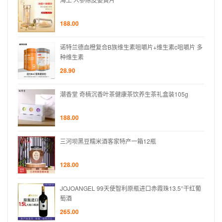
188.00
片 多
诺特兰德血橙复合B族维生素咀嚼片+维生素c咀嚼片 多
种维生素
28.90
g
潮香堂 奇楠沉香叶茶健康茶饮养生茶礼盒装105g
188.00
三河坝黑豆糯米酒客家特产一箱12瓶
128.00
°干红葡
JOJOANGEL 99天使智利原瓶进口赤霞珠13.5°干红葡
萄酒
265.00