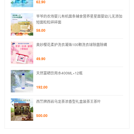
62.90
无添加
爷爷的农场婴儿有机面条辅食营养星星面婴幼儿无添加
短面粒粒碎碎面
58.00
奥妙樱花柔护洗衣凝珠100颗洗衣球除菌除螨
49.90
天然富硒饮用水400ML×12瓶
192.00
西竺牌西岩乌龙茶浓香型礼盒装茶王茶叶
500.00