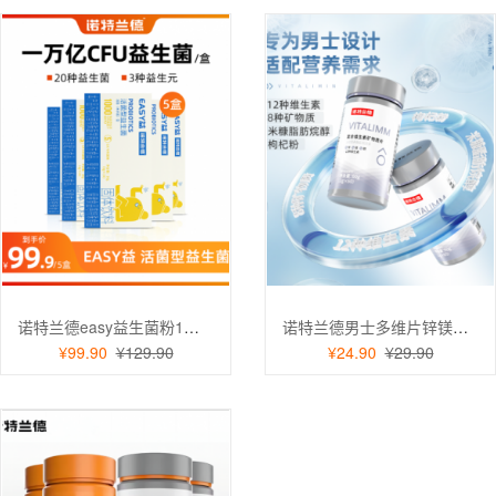
诺特兰德easy益生菌粉1万亿CFU益生菌活菌型成人肠胃益生元 1万亿益生菌 5盒
诺特兰德男士多维片锌镁片锌硒片复合多种维生素矿物质片vavbvcvd健身运动维矿片 男士多维60g
¥99.90
¥129.90
¥24.90
¥29.90