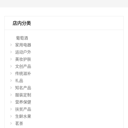
店内分类
葡萄酒
家用电器
运动户外
美妆护肤
文创产品
传统滋补
礼品
知名产品
仅
显
服装定制
示
营养保健
特
扶贫产品
惠
生鲜水果
商
品
茗茶