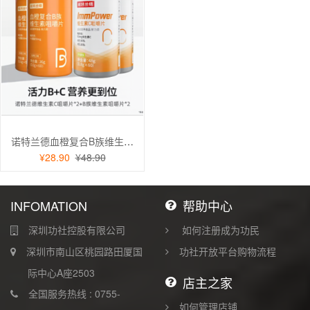
诺特兰德血橙复合B族维生素咀嚼片+维生素c咀嚼片 多种维生素
¥28.90
¥48.90
INFOMATION
帮助中心
深圳功社控股有限公司
如何注册成为功民
深圳市南山区桃园路田厦国
功社开放平台购物流程
际中心A座2503
店主之家
全国服务热线 : 0755-
如何管理店铺