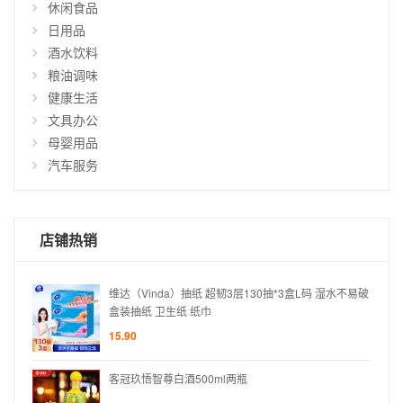
休闲食品
仅
日用品
显
酒水饮料
示
粮油调味
有
货
健康生活
商
文具办公
品
母婴用品
汽车服务
店铺热销
水不易破
维达（Vinda）抽纸 超韧3层130抽*3盒L码 湿水不易破
盒装抽纸 卫生纸 纸巾
15.90
客冠玖悟智尊白酒500ml两瓶