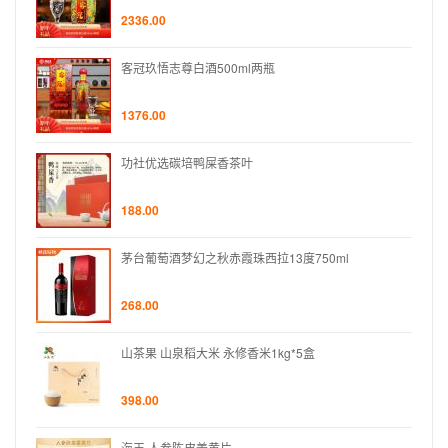
2336.00
客冠玖悟志尊白酒500ml两瓶
1376.00
功社优选碳培鸭屎香茶叶
188.00
茅台葡萄酒梦幻之秋赤霞珠西拉13度750ml
268.00
山茶果 山泉稻大米 永修香米1kg*5盒
398.00
海王 人参陈皮姜黄片