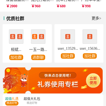
￥2000
￥960
￥680
￥998
优质社群
更多>
user_13529...
user_15636...
桓斌...
一玉一路...
加社群
加社群
加社群
进群聊
超值
礼遇
超值
大礼包
精选好物
精选好物