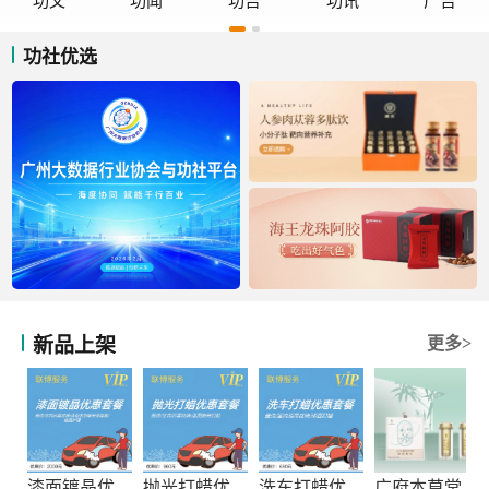
功文
功闻
功告
功讯
广告
功社优选
新品上架
更多>
漆面镀晶优惠套餐
抛光打蜡优惠套餐
洗车打蜡优惠套餐
广府本草堂元宝枫神经酸凝胶糖果