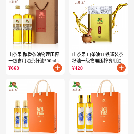
山茶果 醇香茶油物理压榨
山茶果 山茶油1L铁罐装茶
一级食用油茶籽油500ml*2
籽油一级物理压榨食用油
礼盒
¥
668
¥
428