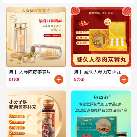
海王 人参陈皮姜黄片
海王 威久人参肉苁蓉丸
¥
188
¥
780