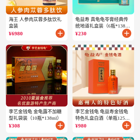
海王 人参肉苁蓉多肽饮礼
龟益寿 真龟龟苓膏经典传
盒装
统地道礼盒装（6瓶*138
克）
¥
6980
¥
230
李艺金钱龟 金龟露不加糖
李艺金钱龟 龟益寿金钱龟
型礼袋装（10瓶*138ml）
特色礼盒白酒（单瓶125ml
礼盒装）
¥
308
¥
980