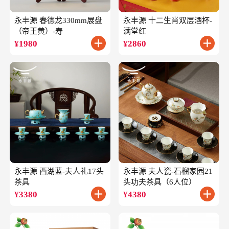
永丰源 春德龙330mm展盘
永丰源 十二生肖双层酒杯-
（帝王黄）-寿
满堂红
¥
1980
¥
2860
永丰源 西湖蓝-夫人礼17头
永丰源 夫人瓷-石榴家园21
茶具
头功夫茶具（6人位）
¥
3380
¥
4380