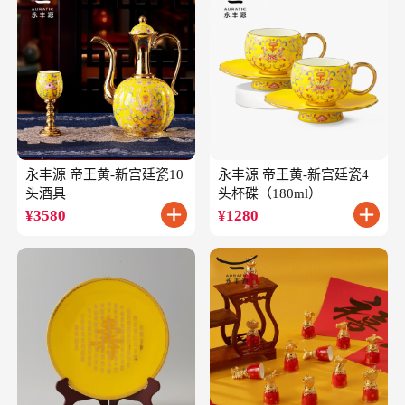
永丰源 帝王黄-新宫廷瓷10
永丰源 帝王黄-新宫廷瓷4
头酒具
头杯碟（180ml）
¥
3580
¥
1280