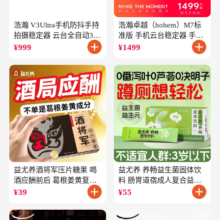
浩瀚 V3Ultra手机防抖手持
浩瀚卓越（hohem）M7标
拍摄稳定器 云台全自动360
准版 手机云台稳定器 手持
度旋转跟拍 户外直播短视
云台正交三轴防抖 直播支
¥
999
¥
1499
频vlog专用
架自拍杆vlog拍照
益尤养酒将军压片糖果 喝
益尤养 养畅益生菌固体饮
酒应酬前后 葛根姜黄复合
料 肠胃道宿成人复合益生
成分
元
¥
39
¥
55