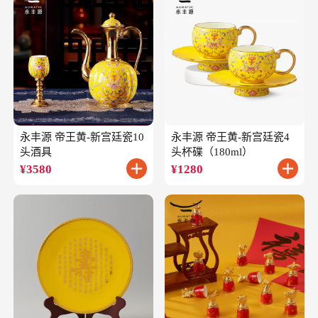
永丰源 帝王黄-新宫廷瓷10
永丰源 帝王黄-新宫廷瓷4
头酒具
头杯碟（180ml）
¥
3580
¥
1280