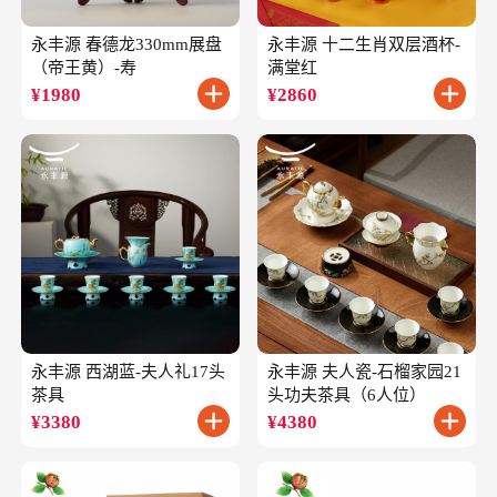
永丰源 春德龙330mm展盘
永丰源 十二生肖双层酒杯-
（帝王黄）-寿
满堂红
¥
1980
¥
2860
永丰源 西湖蓝-夫人礼17头
永丰源 夫人瓷-石榴家园21
茶具
头功夫茶具（6人位）
¥
3380
¥
4380