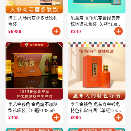
海王 人参肉苁蓉多肽饮礼
龟益寿 真龟龟苓膏经典传
盒装
统地道礼盒装（6瓶*138
克）
¥
6980
¥
230
李艺金钱龟 金龟露不加糖
李艺金钱龟 龟益寿金钱龟
型礼袋装（10瓶*138ml）
特色礼盒白酒（单瓶125ml
礼盒装）
¥
308
¥
980