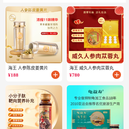
海王 人参陈皮姜黄片
海王 威久人参肉苁蓉丸
¥
188
¥
780