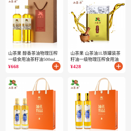
山茶果 醇香茶油物理压榨
山茶果 山茶油1L铁罐装茶
一级食用油茶籽油500ml*2
籽油一级物理压榨食用油
礼盒
¥
668
¥
428