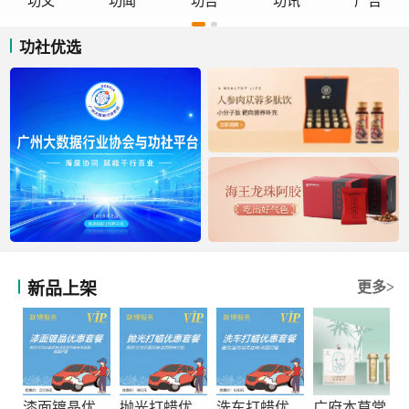
功文
功闻
功告
功讯
广告
功社优选
新品上架
更多>
漆面镀晶优惠套餐
抛光打蜡优惠套餐
洗车打蜡优惠套餐
广府本草堂元宝枫神经酸凝胶糖果