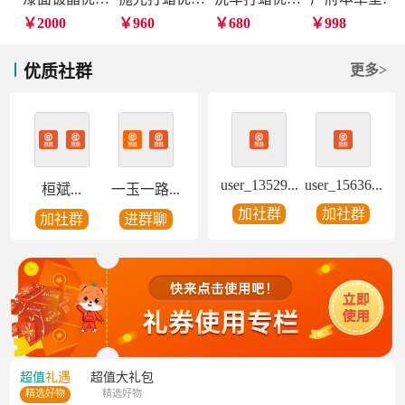
￥2000
￥960
￥680
￥998
优质社群
更多>
user_13529...
user_15636...
桓斌...
一玉一路...
加社群
加社群
加社群
进群聊
超值
礼遇
超值
大礼包
精选好物
精选好物