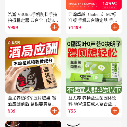
浩瀚 V3Ultra手机防抖手持
浩瀚卓越（hohem）M7标
拍摄稳定器 云台全自动360
准版 手机云台稳定器 手持
度旋转跟拍 户外直播短视
云台正交三轴防抖 直播支
¥
999
¥
1499
频vlog专用
架自拍杆vlog拍照
益尤养酒将军压片糖果 喝
益尤养 养畅益生菌固体饮
酒应酬前后 葛根姜黄复合
料 肠胃道宿成人复合益生
成分
元
¥
39
¥
55