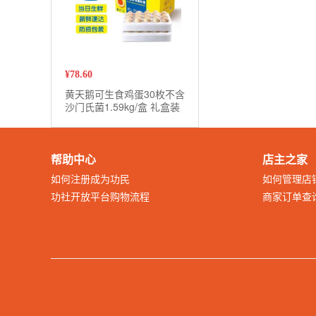
¥
78.60
黄天鹅可生食鸡蛋30枚不含
沙门氏菌1.59kg/盒 礼盒装
帮助中心
店主之家
如何注册成为功民
如何管理店
功社开放平台购物流程
商家订单查