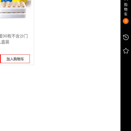
购
物
车
0
蛋30枚不含沙门
 礼盒装
加入购物车