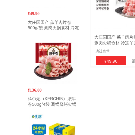
¥
49.90
大庄园国产 羔羊肉片卷
500g/袋 涮肉火锅食材 冷冻
羊肉羊肉卷
大庄园国产 羔羊肉片卷 
涮肉火锅食材 冷冻羊
功社直营
¥
49.90
¥
136.00
科尔沁（KERCHIN）肥牛
卷500g*4袋 涮锅烧烤火锅
食材内蒙国产谷饲生鲜牛肉
卷肥肉片