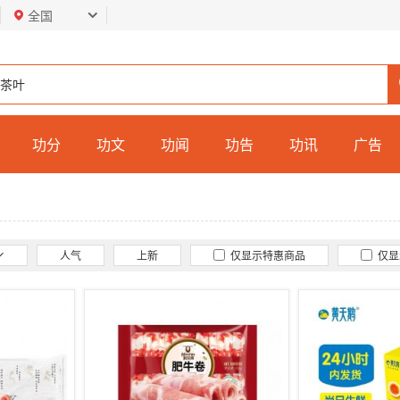
全国
功分
功文
功闻
功告
功讯
广告
人气
上新
仅显示特惠商品
仅显