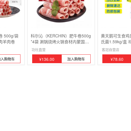
500g/袋
科尔沁（KERCHIN）肥牛卷500g
黄天鹅可生食鸡
肉羊肉卷
*4袋 涮锅烧烤火锅食材内蒙国产
氏菌1.59kg/盒
谷饲生鲜牛肉卷肥肉片
功社直营
客冠自营店
¥
136.00
¥
78.60
加入购物车
加入购物车