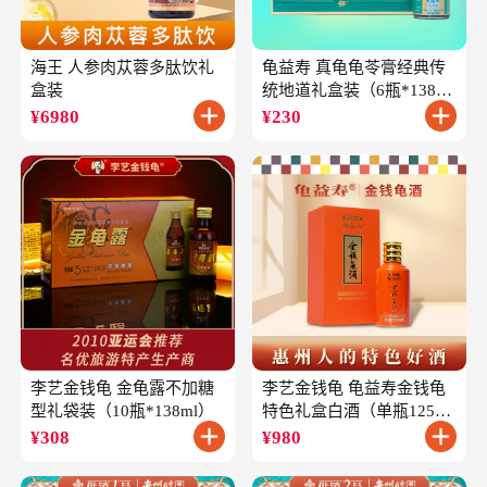
海王 人参肉苁蓉多肽饮礼
龟益寿 真龟龟苓膏经典传
盒装
统地道礼盒装（6瓶*138
克）
¥
6980
¥
230
李艺金钱龟 金龟露不加糖
李艺金钱龟 龟益寿金钱龟
型礼袋装（10瓶*138ml）
特色礼盒白酒（单瓶125ml
礼盒装）
¥
308
¥
980