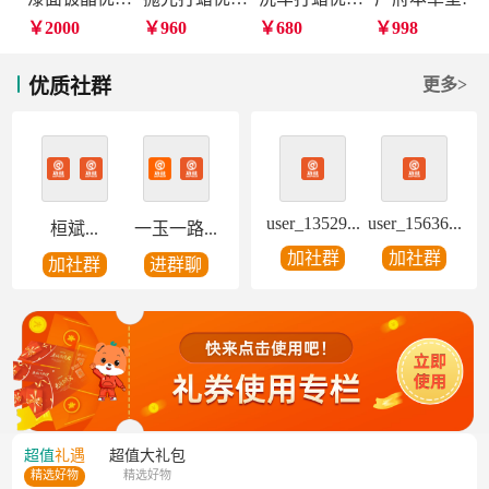
￥2000
￥960
￥680
￥998
优质社群
更多>
user_13529...
user_15636...
桓斌...
一玉一路...
加社群
加社群
加社群
进群聊
超值
礼遇
超值
大礼包
精选好物
精选好物