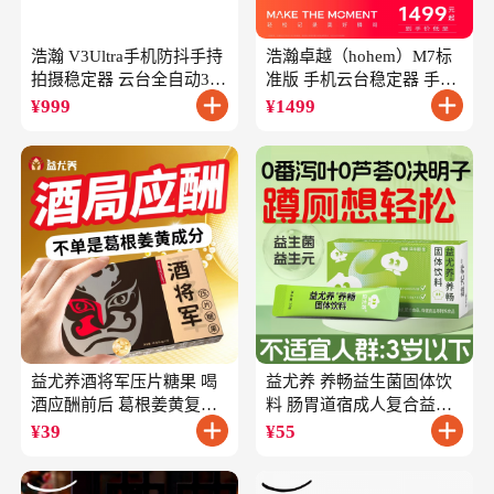
浩瀚 V3Ultra手机防抖手持
浩瀚卓越（hohem）M7标
拍摄稳定器 云台全自动360
准版 手机云台稳定器 手持
度旋转跟拍 户外直播短视
云台正交三轴防抖 直播支
¥
999
¥
1499
频vlog专用
架自拍杆vlog拍照
益尤养酒将军压片糖果 喝
益尤养 养畅益生菌固体饮
酒应酬前后 葛根姜黄复合
料 肠胃道宿成人复合益生
成分
元
¥
39
¥
55