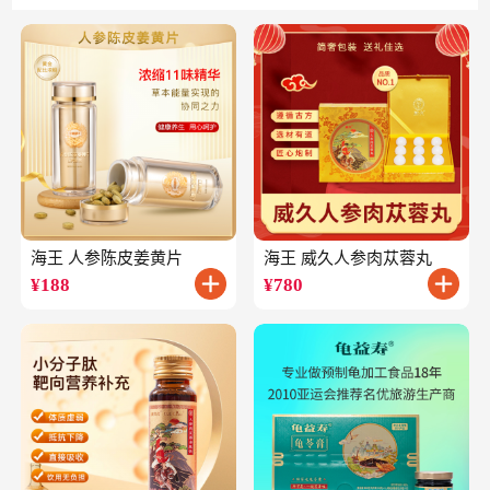
海王 人参陈皮姜黄片
海王 威久人参肉苁蓉丸
¥
188
¥
780