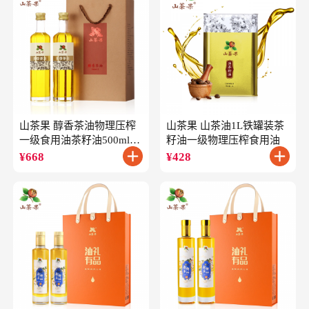
山茶果 醇香茶油物理压榨
山茶果 山茶油1L铁罐装茶
一级食用油茶籽油500ml*2
籽油一级物理压榨食用油
礼盒
¥
668
¥
428