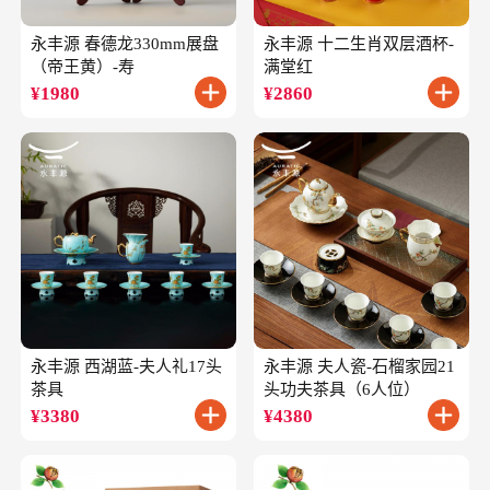
永丰源 春德龙330mm展盘
永丰源 十二生肖双层酒杯-
（帝王黄）-寿
满堂红
¥
1980
¥
2860
永丰源 西湖蓝-夫人礼17头
永丰源 夫人瓷-石榴家园21
茶具
头功夫茶具（6人位）
¥
3380
¥
4380