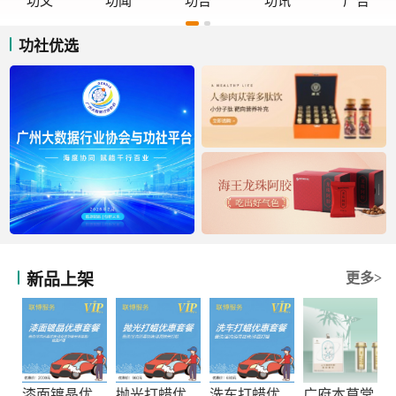
功文
功闻
功告
功讯
广告
功社优选
新品上架
更多>
漆面镀晶优惠套餐
抛光打蜡优惠套餐
洗车打蜡优惠套餐
广府本草堂元宝枫神经酸凝胶糖果