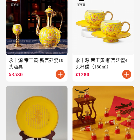
永丰源 帝王黄-新宫廷瓷10
永丰源 帝王黄-新宫廷瓷4
头酒具
头杯碟（180ml）
¥
3580
¥
1280