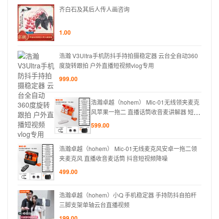
齐白石及其后人传人画咨询
仅
显
示
1.00
有
货
动360
浩瀚 V3Ultra手机防抖手持拍摄稳定器 云台全自动360
商
度旋转跟拍 户外直播短视频vlog专用
品
999.00
领夹麦克
浩瀚卓越（hohem） Mic-01无线领夹麦克
 短视
风苹果一拖二 直播话筒收音麦讲解器 短视
频单反录音
599.00
拖二领
浩瀚卓越（hohem） Mic-01无线麦克风安卓一拖二领
夹麦克风 直播收音麦话筒 抖音短视频降噪
499.00
自拍杆
浩瀚卓越（hohem）小Q 手机稳定器 手持防抖自拍杆
三脚支架单轴云台直播视频
199.00