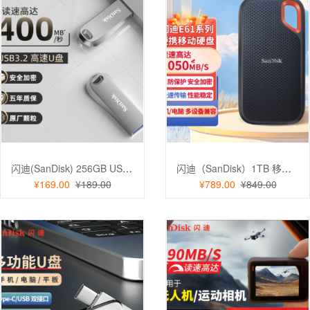
闪迪(SanDisk) 256GB USB3.2 U盘CZ74 全金属u盘安全加密学习办公商务
闪迪（SanDisk）1TB 移动固态硬盘（PSSD）E61读速1050MB/s 手机直连笔记本
¥169.00
¥189.00
¥789.00
¥849.00