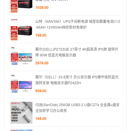
1028.00
池C12
山特（SANTAK）UPS不间断电源 城堡铅酸蓄电池C12
-65AH 12V65AH阀控密封免维护
788.00
 旋转升
戴尔(DELL)P2723QE 27英寸 4K超高清 IPS屏 旋转升
降 90W 低蓝光电脑显示器
2678.00
级防蓝光
戴尔（DELL）23.8英寸 办公显示器 IPS硬件级防蓝光
旋转支架 电脑显示器P2422H
908.00
金属u盘安
闪迪(SanDisk) 256GB USB3.2 U盘CZ74 全金属u盘安
全加密学习办公商务
169.00