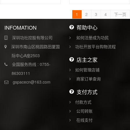
1
2
3
4
下一页
INFOMATION
帮助中心
深圳功社控股有限公司
如何注册成为功民
深圳市南山区桃园路田厦国
功社开放平台购物流程
际中心A座2503
店主之家
全国服务热线 : 0755-
如何管理店铺
86303111
商家订单查询
gspacecn@163.com
支付方式
付款方式
公司转账
在线支付