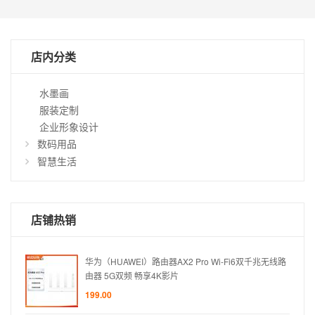
店内分类
水墨画
服装定制
企业形象设计
数码用品
智慧生活
仅
店铺热销
显
示
特
兆无线路
华为（HUAWEI）路由器AX2 Pro Wi-Fi6双千兆无线路
惠
由器 5G双频 畅享4K影片
商
199.00
品