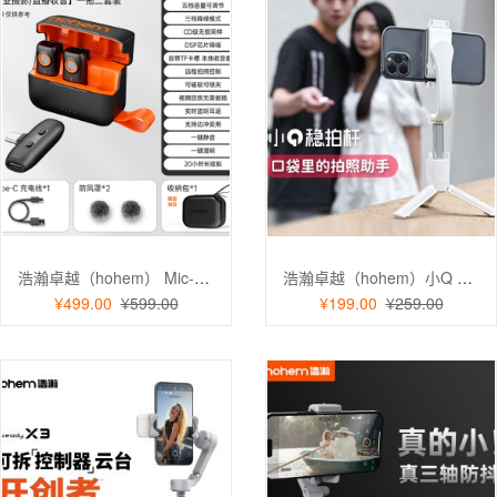
浩瀚卓越（hohem） Mic-01无线麦克风安卓一拖二领夹麦克风 直播收音麦话筒 抖音短视频降噪
浩瀚卓越（hohem）小Q 手机稳定器 手持防抖自拍杆 三脚支架单轴云台直播视频
¥499.00
¥599.00
¥199.00
¥259.00