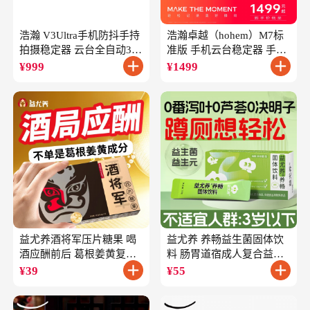
浩瀚 V3Ultra手机防抖手持
浩瀚卓越（hohem）M7标
拍摄稳定器 云台全自动360
准版 手机云台稳定器 手持
度旋转跟拍 户外直播短视
云台正交三轴防抖 直播支
¥
999
¥
1499
频vlog专用
架自拍杆vlog拍照
益尤养酒将军压片糖果 喝
益尤养 养畅益生菌固体饮
酒应酬前后 葛根姜黄复合
料 肠胃道宿成人复合益生
成分
元
¥
39
¥
55