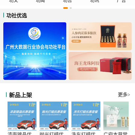
功文
功闻
功告
功讯
广告
功社优选
新品上架
更多>
漆面镀晶优惠套餐
抛光打蜡优惠套餐
洗车打蜡优惠套餐
广府本草堂元宝枫神经酸凝胶糖果