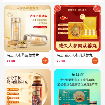
海王 人参陈皮姜黄片
海王 威久人参肉苁蓉丸
¥
188
¥
780