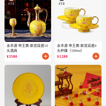
永丰源 帝王黄-新宫廷瓷10
永丰源 帝王黄-新宫廷瓷4
头酒具
头杯碟（180ml）
¥
3580
¥
1280