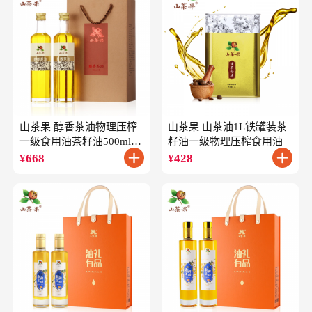
山茶果 醇香茶油物理压榨
山茶果 山茶油1L铁罐装茶
一级食用油茶籽油500ml*2
籽油一级物理压榨食用油
礼盒
¥
668
¥
428