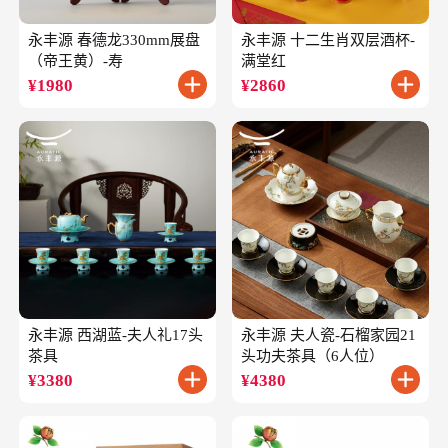
永丰源 春德龙330mm展盘
永丰源 十二生肖双层酒杯-
（帝王黄）-寿
满堂红
¥
1980
¥
2860
永丰源 西湖蓝-夫人礼17头
永丰源 夫人瓷-石榴家园21
茶具
头功夫茶具（6人位）
¥
3380
¥
4380