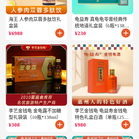
海王 人参肉苁蓉多肽饮礼
龟益寿 真龟龟苓膏经典传
盒装
统地道礼盒装（6瓶*138
克）
¥
6980
¥
230
李艺金钱龟 金龟露不加糖
李艺金钱龟 龟益寿金钱龟
型礼袋装（10瓶*138ml）
特色礼盒白酒（单瓶125ml
礼盒装）
¥
308
¥
980