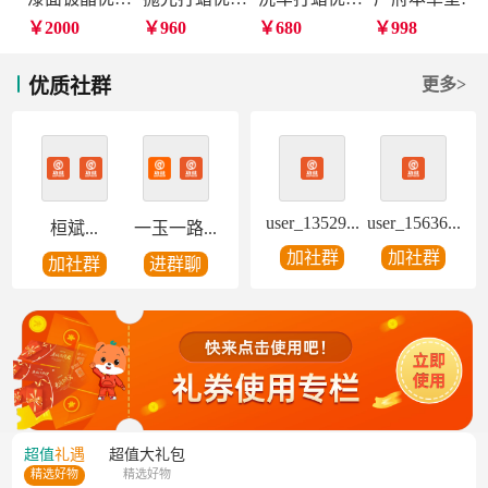
￥2000
￥960
￥680
￥998
优质社群
更多>
user_13529...
user_15636...
桓斌...
一玉一路...
加社群
加社群
加社群
进群聊
超值
礼遇
超值
大礼包
精选好物
精选好物