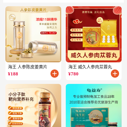
海王 人参陈皮姜黄片
海王 威久人参肉苁蓉丸
¥
188
¥
780