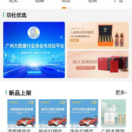
功文
功闻
功告
功讯
广告
功社优选
新品上架
更多>
漆面镀晶优惠套餐
抛光打蜡优惠套餐
洗车打蜡优惠套餐
广府本草堂元宝枫神经酸凝胶糖果