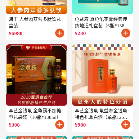
海王 人参肉苁蓉多肽饮礼
龟益寿 真龟龟苓膏经典传
盒装
统地道礼盒装（6瓶*138
克）
¥
6980
¥
230
李艺金钱龟 金龟露不加糖
李艺金钱龟 龟益寿金钱龟
型礼袋装（10瓶*138ml）
特色礼盒白酒（单瓶125ml
礼盒装）
¥
308
¥
980