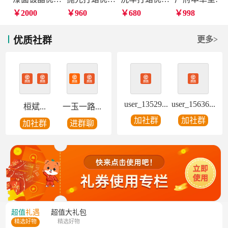
￥2000
￥960
￥680
￥998
优质社群
更多>
user_13529...
user_15636...
桓斌...
一玉一路...
加社群
加社群
加社群
进群聊
超值
礼遇
超值
大礼包
精选好物
精选好物