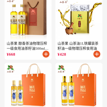
山茶果 醇香茶油物理压榨
山茶果 山茶油1L铁罐装茶
一级食用油茶籽油500ml*2
籽油一级物理压榨食用油
礼盒
¥
668
¥
428