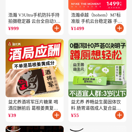
浩瀚 V3Ultra手机防抖手持
浩瀚卓越（hohem）M7标
拍摄稳定器 云台全自动360
准版 手机云台稳定器 手持
度旋转跟拍 户外直播短视
云台正交三轴防抖 直播支
¥
999
¥
1499
频vlog专用
架自拍杆vlog拍照
益尤养酒将军压片糖果 喝
益尤养 养畅益生菌固体饮
酒应酬前后 葛根姜黄复合
料 肠胃道宿成人复合益生
成分
元
¥
39
¥
55