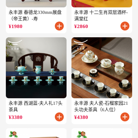
永丰源 春德龙330mm展盘
永丰源 十二生肖双层酒杯-
（帝王黄）-寿
满堂红
¥
1980
¥
2860
永丰源 西湖蓝-夫人礼17头
永丰源 夫人瓷-石榴家园21
茶具
头功夫茶具（6人位）
¥
3380
¥
4380