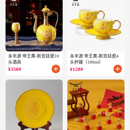
永丰源 帝王黄-新宫廷瓷10
永丰源 帝王黄-新宫廷瓷4
头酒具
头杯碟（180ml）
¥
3580
¥
1280