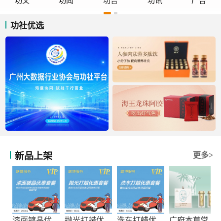
功文
功闻
功告
功讯
广告
功社优选
新品上架
更多>
漆面镀晶优惠套餐
抛光打蜡优惠套餐
洗车打蜡优惠套餐
广府本草堂元宝枫神经酸凝胶糖果