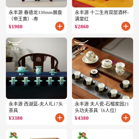
永丰源 春德龙330mm展盘
永丰源 十二生肖双层酒杯-
（帝王黄）-寿
满堂红
¥
1980
¥
2860
永丰源 西湖蓝-夫人礼17头
永丰源 夫人瓷-石榴家园21
茶具
头功夫茶具（6人位）
¥
3380
¥
4380