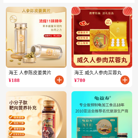
海王 人参陈皮姜黄片
海王 威久人参肉苁蓉丸
¥
188
¥
780