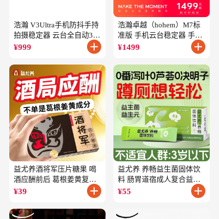
浩瀚 V3Ultra手机防抖手持
浩瀚卓越（hohem）M7标
拍摄稳定器 云台全自动360
准版 手机云台稳定器 手持
度旋转跟拍 户外直播短视
云台正交三轴防抖 直播支
¥
999
¥
1499
频vlog专用
架自拍杆vlog拍照
益尤养酒将军压片糖果 喝
益尤养 养畅益生菌固体饮
酒应酬前后 葛根姜黄复合
料 肠胃道宿成人复合益生
成分
元
¥
39
¥
55