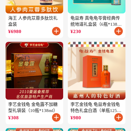
海王 人参肉苁蓉多肽饮礼
龟益寿 真龟龟苓膏经典传
盒装
统地道礼盒装（6瓶*138
克）
¥
6980
¥
230
李艺金钱龟 金龟露不加糖
李艺金钱龟 龟益寿金钱龟
型礼袋装（10瓶*138ml）
特色礼盒白酒（单瓶125ml
礼盒装）
¥
308
¥
980