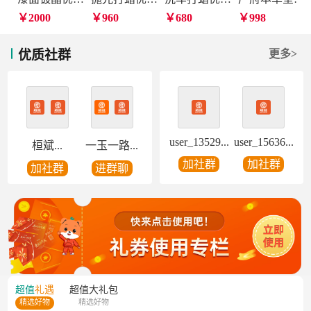
￥2000
￥960
￥680
￥998
优质社群
更多>
user_13529...
user_15636...
桓斌...
一玉一路...
加社群
加社群
加社群
进群聊
超值
礼遇
超值
大礼包
精选好物
精选好物