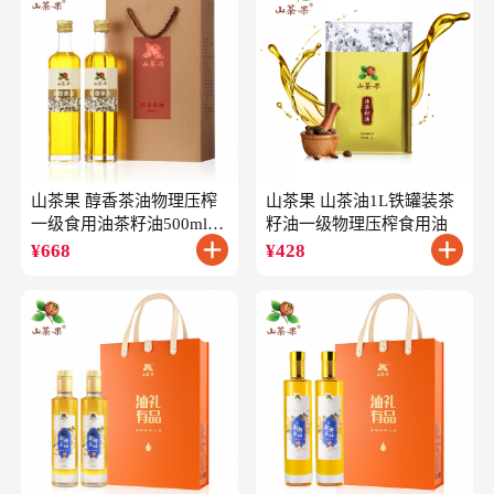
山茶果 醇香茶油物理压榨
山茶果 山茶油1L铁罐装茶
一级食用油茶籽油500ml*2
籽油一级物理压榨食用油
礼盒
¥
668
¥
428