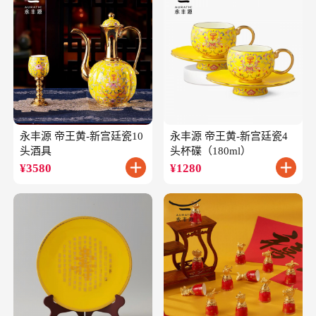
永丰源 帝王黄-新宫廷瓷10
永丰源 帝王黄-新宫廷瓷4
头酒具
头杯碟（180ml）
¥
3580
¥
1280