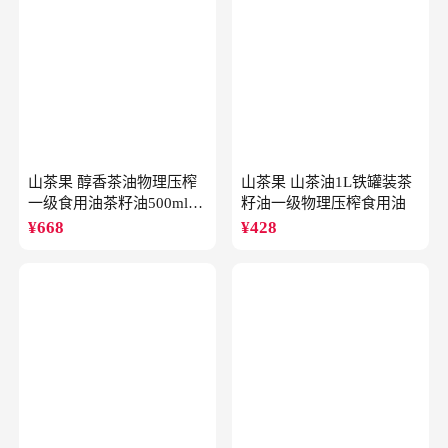
山茶果 醇香茶油物理压榨
山茶果 山茶油1L铁罐装茶
一级食用油茶籽油500ml*2
籽油一级物理压榨食用油
礼盒
¥
668
¥
428