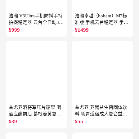
浩瀚 V3Ultra手机防抖手持
浩瀚卓越（hohem）M7标
拍摄稳定器 云台全自动360
准版 手机云台稳定器 手持
度旋转跟拍 户外直播短视
云台正交三轴防抖 直播支
¥
999
¥
1499
频vlog专用
架自拍杆vlog拍照
益尤养酒将军压片糖果 喝
益尤养 养畅益生菌固体饮
酒应酬前后 葛根姜黄复合
料 肠胃道宿成人复合益生
成分
元
¥
39
¥
55