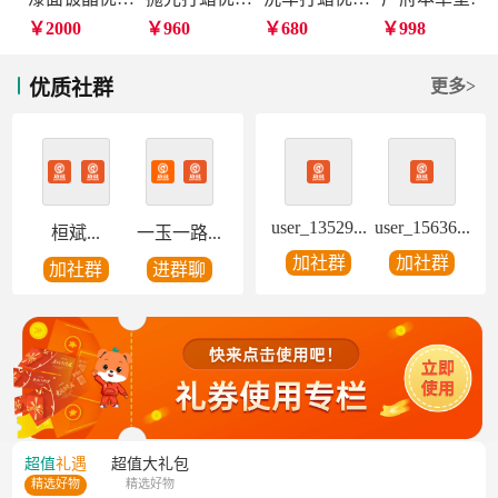
￥2000
￥960
￥680
￥998
优质社群
更多>
user_13529...
user_15636...
桓斌...
一玉一路...
加社群
加社群
加社群
进群聊
超值
礼遇
超值
大礼包
精选好物
精选好物