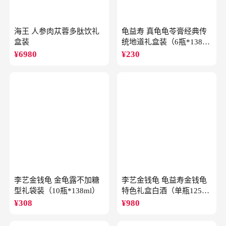
海王 人参肉苁蓉多肽饮礼
龟益寿 真龟龟苓膏经典传
盒装
统地道礼盒装（6瓶*138
克）
¥
6980
¥
230
李艺金钱龟 金龟露不加糖
李艺金钱龟 龟益寿金钱龟
型礼袋装（10瓶*138ml）
特色礼盒白酒（单瓶125ml
礼盒装）
¥
308
¥
980