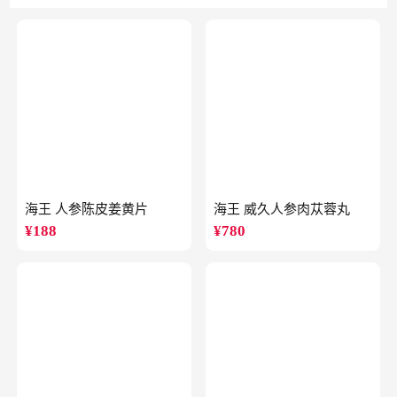
海王 人参陈皮姜黄片
海王 威久人参肉苁蓉丸
¥
188
¥
780