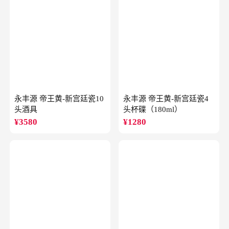
永丰源 帝王黄-新宫廷瓷10
永丰源 帝王黄-新宫廷瓷4
头酒具
头杯碟（180ml）
¥
3580
¥
1280