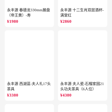
永丰源 春德龙330mm展盘
永丰源 十二生肖双层酒杯-
（帝王黄）-寿
满堂红
¥
1980
¥
2860
永丰源 西湖蓝-夫人礼17头
永丰源 夫人瓷-石榴家园21
茶具
头功夫茶具（6人位）
¥
3380
¥
4380