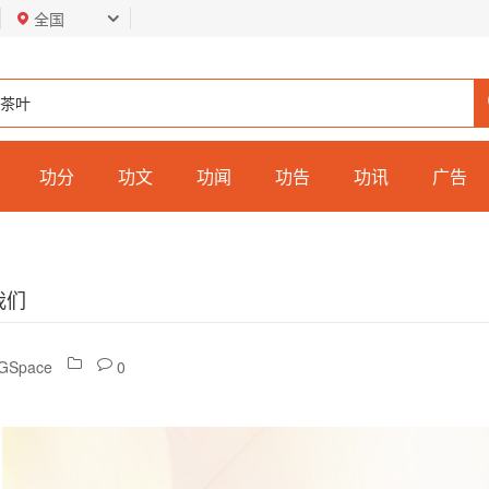
全国
功分
功文
功闻
功告
功讯
广告
我们
Space
0