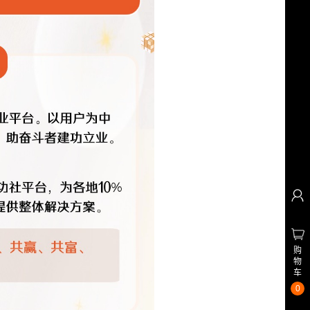
购
物
车
0