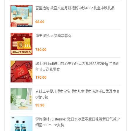
礼品
宫里造物 故宫文创月饼禧悦中秋480g礼盒中秋礼品
98.00
海王 威久人参肉苁蓉丸
780.00
 年货新
瑞士莲Lindt进口软心牛奶巧克力礼盒22粒264g 年货新
年节日送礼零食
170.00
巾 8
青蛙王子婴儿湿巾宝宝湿巾儿童湿巾清润手口柔湿巾 8
0抽*5包
33.90
口气减少
李施德林 (Listerine) 漱口水冰蓝零度口味清新口气减少
细菌500mL*2支装