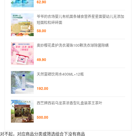
62.90
无添加
爷爷的农场婴儿有机面条辅食营养星星面婴幼儿无添加
短面粒粒碎碎面
58.00
奥妙樱花柔护洗衣凝珠100颗洗衣球除菌除螨
49.90
天然富硒饮用水400ML×12瓶
192.00
西竺牌西岩乌龙茶浓香型礼盒装茶王茶叶
500.00
对不起，对应商品分类或筛选组合下没有商品