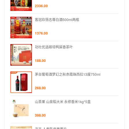
2336.00
客冠玖悟志尊白酒500ml两瓶
1376.00
功社优选碳培鸭屎香茶叶
188.00
茅台葡萄酒梦幻之秋赤霞珠西拉13度750ml
268.00
山茶果 山泉稻大米 永修香米1kg*5盒
398.00
海王 人参陈皮姜黄片