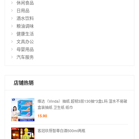
休闲食品
仅
日用品
显
酒水饮料
示
粮油调味
有
货
健康生活
商
文具办公
品
母婴用品
汽车服务
店铺热销
水不易破
维达（Vinda）抽纸 超韧3层130抽*3盒L码 湿水不易破
盒装抽纸 卫生纸 纸巾
15.90
客冠玖悟智尊白酒500ml两瓶