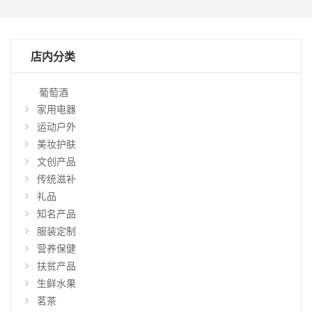
店内分类
葡萄酒
家用电器
运动户外
美妆护肤
文创产品
传统滋补
礼品
知名产品
仅
显
服装定制
示
营养保健
特
扶贫产品
惠
生鲜水果
商
品
茗茶