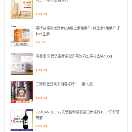
188.00
片 多
诺特兰德血橙复合B族维生素咀嚼片+维生素c咀嚼片 多
种维生素
28.90
g
潮香堂 奇楠沉香叶茶健康茶饮养生茶礼盒装105g
188.00
三河坝黑豆糯米酒客家特产一箱12瓶
128.00
°干红葡
JOJOANGEL 99天使智利原瓶进口赤霞珠13.5°干红葡
萄酒
265.00